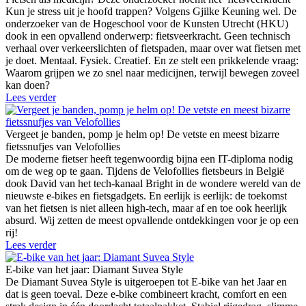
Kun je stress uit je hoofd trappen? Volgens Gjilke Keuning wel. De
onderzoeker van de Hogeschool voor de Kunsten Utrecht (HKU)
dook in een opvallend onderwerp: fietsveerkracht. Geen technisch
verhaal over verkeerslichten of fietspaden, maar over wat fietsen met
je doet. Mentaal. Fysiek. Creatief. En ze stelt een prikkelende vraag:
Waarom grijpen we zo snel naar medicijnen, terwijl bewegen zoveel
kan doen?
Lees verder
Vergeet je banden, pomp je helm op! De vetste en meest bizarre
fietssnufjes van Velofollies
De moderne fietser heeft tegenwoordig bijna een IT-diploma nodig
om de weg op te gaan. Tijdens de Velofollies fietsbeurs in België
dook David van het tech-kanaal Bright in de wondere wereld van de
nieuwste e-bikes en fietsgadgets. En eerlijk is eerlijk: de toekomst
van het fietsen is niet alleen high-tech, maar af en toe ook heerlijk
absurd. Wij zetten de meest opvallende ontdekkingen voor je op een
rij!
Lees verder
E-bike van het jaar: Diamant Suvea Style
De Diamant Suvea Style is uitgeroepen tot E-bike van het Jaar en
dat is geen toeval. Deze e-bike combineert kracht, comfort en een