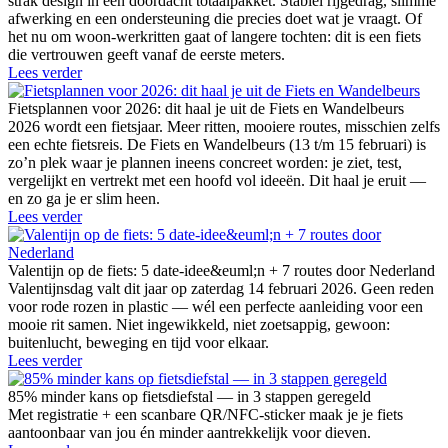
strak design in één doordacht totaalpakket. Stabiel rijgedrag, slimme
afwerking en een ondersteuning die precies doet wat je vraagt. Of
het nu om woon-werkritten gaat of langere tochten: dit is een fiets
die vertrouwen geeft vanaf de eerste meters.
Lees verder
Fietsplannen voor 2026: dit haal je uit de Fiets en Wandelbeurs
2026 wordt een fietsjaar. Meer ritten, mooiere routes, misschien zelfs
een echte fietsreis. De Fiets en Wandelbeurs (13 t/m 15 februari) is
zo’n plek waar je plannen ineens concreet worden: je ziet, test,
vergelijkt en vertrekt met een hoofd vol ideeën. Dit haal je eruit —
en zo ga je er slim heen.
Lees verder
Valentijn op de fiets: 5 date-idee&euml;n + 7 routes door Nederland
Valentijnsdag valt dit jaar op zaterdag 14 februari 2026. Geen reden
voor rode rozen in plastic — wél een perfecte aanleiding voor een
mooie rit samen. Niet ingewikkeld, niet zoetsappig, gewoon:
buitenlucht, beweging en tijd voor elkaar.
Lees verder
85% minder kans op fietsdiefstal — in 3 stappen geregeld
Met registratie + een scanbare QR/NFC-sticker maak je je fiets
aantoonbaar van jou én minder aantrekkelijk voor dieven.