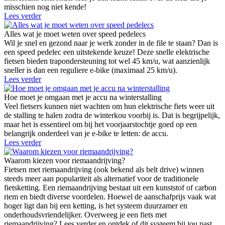
misschien nog niet kende!
Lees verder
Alles wat je moet weten over speed pedelecs
Wil je snel en gezond naar je werk zonder in de file te staan? Dan is
een speed pedelec een uitstekende keuze! Deze snelle elektrische
fietsen bieden trapondersteuning tot wel 45 km/u, wat aanzienlijk
sneller is dan een reguliere e-bike (maximaal 25 km/u).
Lees verder
Hoe moet je omgaan met je accu na winterstalling
Veel fietsers kunnen niet wachten om hun elektrische fiets weer uit
de stalling te halen zodra de winterkou voorbij is. Dat is begrijpelijk,
maar het is essentieel om bij het voorjaarstochtje goed op een
belangrijk onderdeel van je e-bike te letten: de accu.
Lees verder
Waarom kiezen voor riemaandrijving?
Fietsen met riemaandrijving (ook bekend als belt drive) winnen
steeds meer aan populariteit als alternatief voor de traditionele
fietsketting. Een riemaandrijving bestaat uit een kunststof of carbon
riem en biedt diverse voordelen. Hoewel de aanschafprijs vaak wat
hoger ligt dan bij een ketting, is het systeem duurzamer en
onderhoudsvriendelijker. Overweeg je een fiets met
riemaandrijving? Lees verder en ontdek of dit systeem bij jou past.