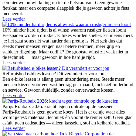
een nieuwe ontwikkeling op in: de fietscaravan. Geen gewone
fietskar, maar een compacte slaapplek die je gewoon achter je fiets
meeneemt.
Lees verder
10% minder hard rijden is al winst: waarom rustiger fietsen loont
Fietspaden worden drukker. E-bikes worden sneller. En ineens merk
je: het gaat soms nét wat harder dan prettig is. Niet gek dus dat
steeds meer mensen vragen naar betere remmen, meer grip en
stabieler rijgedrag. Maar eerlijk? De grootste winst zit vaak niet in
de techniek — maar gewoon in hoe hard je rijdt.
Lees verder
Refurbished e-bikes leasen? Dit verandert er voor jou
Een e-bike leasen is allang geen uitzondering meer. Steeds meer
mensen kiezen voor een vast bedrag per maand, inclusief onderhoud
en service. Gewoon duidelijk, zonder onverwachte kosten.
Lees verder
Parijs-Roubaix 2026: kracht tegen controle op de kasseien
Parijs-Roubaix is geen gewone koers. Het is er eentje waar alles
wordt getest: materiaal, techniek én vooral de renner zelf. Geen glad
asfalt, geen cadeautjes — alleen kasseien, stof en keiharde realiteit.
Lees verder