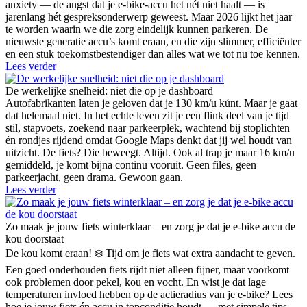
anxiety — de angst dat je e-bike-accu het nét niet haalt — is
jarenlang hét gespreksonderwerp geweest. Maar 2026 lijkt het jaar
te worden waarin we die zorg eindelijk kunnen parkeren. De
nieuwste generatie accu’s komt eraan, en die zijn slimmer, efficiënter
en een stuk toekomstbestendiger dan alles wat we tot nu toe kennen.
Lees verder
De werkelijke snelheid: niet die op je dashboard
Autofabrikanten laten je geloven dat je 130 km/u kúnt. Maar je gaat
dat helemaal niet. In het echte leven zit je een flink deel van je tijd
stil, stapvoets, zoekend naar parkeerplek, wachtend bij stoplichten
én rondjes rijdend omdat Google Maps denkt dat jij wel houdt van
uitzicht. De fiets? Die beweegt. Altijd. Ook al trap je maar 16 km/u
gemiddeld, je komt bijna continu vooruit. Geen files, geen
parkeerjacht, geen drama. Gewoon gaan.
Lees verder
Zo maak je jouw fiets winterklaar – en zorg je dat je e-bike accu de
kou doorstaat
De kou komt eraan! ❄️ Tijd om je fiets wat extra aandacht te geven.
Een goed onderhouden fiets rijdt niet alleen fijner, maar voorkomt
ook problemen door pekel, kou en vocht. En wist je dat lage
temperaturen invloed hebben op de actieradius van je e-bike? Lees
hoe je jouw fiets én accu in topconditie houdt — met simpele tips