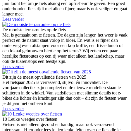
juni loont het om je fiets alsnog een opfrisbeurt te geven. Een goed
onderhouden fiets rijdt niet alleen fijner, maar is ook veiliger én gaat
langer mee.
Lees verder
De mooiste terrasroutes op de fiets
Mei is gemaakt om te fietsen. De dagen zijn langer, het weer is vaak
perfect en de natuur staat volop in bloei. En wat is er fijner dan
onderweg even afstappen voor een kop koffie, een frisse lunch of
een lokaal gebrouwen biertje op het terras? Wij zetten een paar
heerlijke fietsroutes op een rij waar niet alleen het landschap, maar
ook de tussenstops een feestje zijn.
Lees verder
Dit zijn de meest opvallende fietsen van 2025
Het fietsjaar 2025 is verrassend, stijlvol én innovatief. De
voorjaarscollecties zijn compleet en de nieuwe modellen staan te
schitteren in de winkel. Van stadsfietsen met slimme details tot e-
bikes die lichter én krachtiger zijn dan ooit – dit zijn de fietsen waar
je dit jaar niet omheen kunt.
Lees verder
10 Leuke weetjes over fietsen
Fietsen is niet alleen gezond en handig, maar ook verrassend
interessant. Hieronder lees je tien leuke feiten over de fiets die je