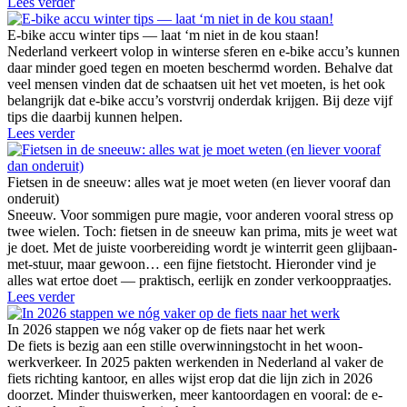
Lees verder
E-bike accu winter tips — laat ‘m niet in de kou staan!
Nederland verkeert volop in winterse sferen en e-bike accu’s kunnen
daar minder goed tegen en moeten beschermd worden. Behalve dat
veel mensen vinden dat de schaatsen uit het vet moeten, is het ook
belangrijk dat e-bike accu’s vorstvrij onderdak krijgen. Bij deze vijf
tips die daarbij kunnen helpen.
Lees verder
Fietsen in de sneeuw: alles wat je moet weten (en liever vooraf dan
onderuit)
Sneeuw. Voor sommigen pure magie, voor anderen vooral stress op
twee wielen. Toch: fietsen in de sneeuw kan prima, mits je weet wat
je doet. Met de juiste voorbereiding wordt je winterrit geen glijbaan-
met-stuur, maar gewoon… een fijne fietstocht. Hieronder vind je
alles wat ertoe doet — praktisch, eerlijk en zonder verkooppraatjes.
Lees verder
In 2026 stappen we nóg vaker op de fiets naar het werk
De fiets is bezig aan een stille overwinningstocht in het woon-
werkverkeer. In 2025 pakten werkenden in Nederland al vaker de
fiets richting kantoor, en alles wijst erop dat die lijn zich in 2026
doorzet. Minder thuiswerken, meer kantoordagen en vooral: de e-