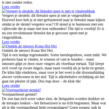
is niet zonder reden.
Lees verder
Vergeet je sleutels: dit fietsslot open je met je vingerafdruk
Hoeveel keer heb je al niet gefrustreerd naar je fietsslot staan kijken
omdat je de sleutel vergeten was? Of stond je te hannesen met een
cijfercode die je maar niet kon onthouden? Die tijd is voorbij! Er is
nu een revolutionair fietsslot dat je gewoon opent met je
vingerafdruk.
Lees verder
Ontdek de nieuwe Kona Hei Hei
Tijd is een lastige tegenstander. Soms meedogenloos, soms mild. We
proberen haar te vinden, te winnen of vast te houden – maar
intussen glipt ze door onze vingers als vloeibaar metaal. Tijd sleept
zich voort op zware dagen, maar raast voorbij als je lacht en geniet.
De klim lijkt eindeloos, maar voor je het weet is die droomafdaling
alweer verdwenen in het stof. Tijd is allesbehalve rechtlijnig als het
gaat om plezier of pijn. Dus trap door – de klok tikt
Lees verder
Voorjaarsbeurt gemist?
De zon laat zich weer vaker zien, de fietspaden worden drukker en
de terrasjes lonken – het fietsseizoen is nu écht begonnen. Maar wat
als je die voorjaarsbeurt hebt overgeslagen? Geen zorgen: ook in