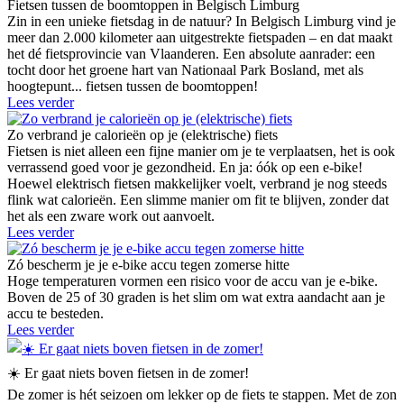
Fietsen tussen de boomtoppen in Belgisch Limburg
Zin in een unieke fietsdag in de natuur? In Belgisch Limburg vind je
meer dan 2.000 kilometer aan uitgestrekte fietspaden – en dat maakt
het dé fietsprovincie van Vlaanderen. Een absolute aanrader: een
tocht door het groene hart van Nationaal Park Bosland, met als
hoogtepunt... fietsen tussen de boomtoppen!
Lees verder
Zo verbrand je calorieën op je (elektrische) fiets
Fietsen is niet alleen een fijne manier om je te verplaatsen, het is ook
verrassend goed voor je gezondheid. En ja: óók op een e-bike!
Hoewel elektrisch fietsen makkelijker voelt, verbrand je nog steeds
flink wat calorieën. Een slimme manier om fit te blijven, zonder dat
het als een zware work out aanvoelt.
Lees verder
Zó bescherm je je e-bike accu tegen zomerse hitte
Hoge temperaturen vormen een risico voor de accu van je e-bike.
Boven de 25 of 30 graden is het slim om wat extra aandacht aan je
accu te besteden.
Lees verder
☀️ Er gaat niets boven fietsen in de zomer!
De zomer is hét seizoen om lekker op de fiets te stappen. Met de zon