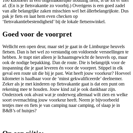
100 kilometer in een ongemakkelijke houding fietst, is de lol er snel
af. (En is je fietsvakantie zo voorbij.) Overigens is een goed zadel
van alle belangrijke zaken misschien wel het állerbelangrijkste. Dus
pak je fiets en laat hem even checken op
‘fietsvakantiebestendigheid’ bij de lokale fietsenwinkel.
Goed voor de voorpret
Wellicht een open deur, maar stel je gaat in de Limburgse heuvels
fietsen. Dan is het wel zo verstandig om voldoende versnellingen te
hebben. Je trapt niet alleen je lichaamsgewicht de heuvels op, maar
ook de nodige bepakking. Dan de route. Die is belangrijk voor de
inspanning die je gaat leveren én voor de voorpret. Stippel in elk
geval een route uit die bij je past. Wat heeft jouw voorkeur? Hoeveel
kilometer is haalbaar voor de ‘minst gekwalificeerde’ deelnemer.
Zeker als je met kinderen op fietsvakantie gaat is dat een punt om
rekening mee te houden. Jouw kind zal je ook dankbaar zijn.
Onderzoek ook alvast wat je onderweg allemaal wilt zien en welke
soort overnachting jouw voorkeur heeft. Neem je bijvoorbeeld
tentjes mee en fiets je van camping naar camping, of slaap je in
B&B’s of huisjes?