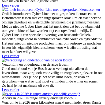
bike maken fietsen een logische keuze.
Lees verder
Ortlieb introduceert Cyber Line met uitgesproken kleuraccenten
Betrouwbare tassen met een uitgesproken look Ortlieb staat bekend
om zijn degelijke en waterdichte fietstassen die jarenlang meegaan.
Met de nieuwe Cyber Line laat het merk zien dat betrouwbaarheid
ook gecombineerd kan worden męt een opvallend uiterlijk. De
Cyber Line is een speciale uitvoering van bestaande Ortlieb-
modellen, uitgevoerd in combinaties van cyber-roze en cyber-blauw.
Het gaat niet om nieuwe producten, maar om vertrouwde modellen
in een fris, eigentijds kleurenschema voor wie zijn uitrusting wat
meer karakter wil geven
Lees verder
Verzorging en onderhoud van de accu Bosch
Goed onderhoud van je Bosch-accu verlengt niet alleen de
levensduur, maar zorgt ook voor veilig en zorgeloos rijplezier. In ons
nieuwsartikel lees je hoe je het beste kunt laden, opslaan en
gebruiken – én wat je juist moet vermijden in de winter en zomer.
Zo haal je het maximale uit elke rit.
Lees verder
Accu’s in 2026: is range anxiety eindelijk voorbij?
Waarom je in 2026 meer kilometers maakt met minder stress Range