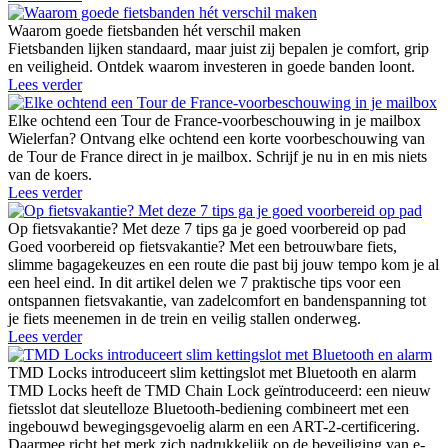
Waarom goede fietsbanden hét verschil maken
Fietsbanden lijken standaard, maar juist zij bepalen je comfort, grip
en veiligheid. Ontdek waarom investeren in goede banden loont.
Lees verder
Elke ochtend een Tour de France-voorbeschouwing in je mailbox
Wielerfan? Ontvang elke ochtend een korte voorbeschouwing van
de Tour de France direct in je mailbox. Schrijf je nu in en mis niets
van de koers.
Lees verder
Op fietsvakantie? Met deze 7 tips ga je goed voorbereid op pad
Goed voorbereid op fietsvakantie? Met een betrouwbare fiets,
slimme bagagekeuzes en een route die past bij jouw tempo kom je al
een heel eind. In dit artikel delen we 7 praktische tips voor een
ontspannen fietsvakantie, van zadelcomfort en bandenspanning tot
je fiets meenemen in de trein en veilig stallen onderweg.
Lees verder
TMD Locks introduceert slim kettingslot met Bluetooth en alarm
TMD Locks heeft de TMD Chain Lock geïntroduceerd: een nieuw
fietsslot dat sleutelloze Bluetooth-bediening combineert met een
ingebouwd bewegingsgevoelig alarm en een ART-2-certificering.
Daarmee richt het merk zich nadrukkelijk op de beveiliging van e-