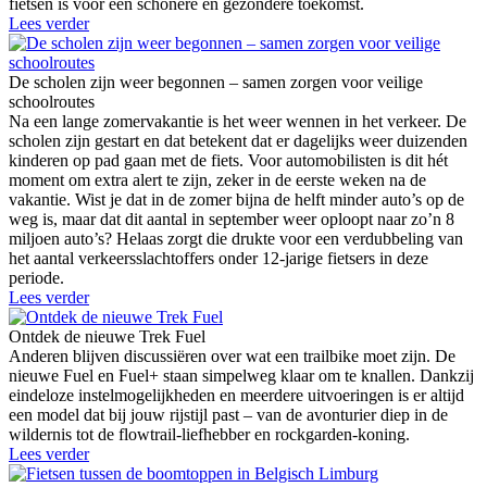
fietsen is voor een schonere en gezondere toekomst.
Lees verder
De scholen zijn weer begonnen – samen zorgen voor veilige
schoolroutes
Na een lange zomervakantie is het weer wennen in het verkeer. De
scholen zijn gestart en dat betekent dat er dagelijks weer duizenden
kinderen op pad gaan met de fiets. Voor automobilisten is dit hét
moment om extra alert te zijn, zeker in de eerste weken na de
vakantie. Wist je dat in de zomer bijna de helft minder auto’s op de
weg is, maar dat dit aantal in september weer oploopt naar zo’n 8
miljoen auto’s? Helaas zorgt die drukte voor een verdubbeling van
het aantal verkeersslachtoffers onder 12-jarige fietsers in deze
periode.
Lees verder
Ontdek de nieuwe Trek Fuel
Anderen blijven discussiëren over wat een trailbike moet zijn. De
nieuwe Fuel en Fuel+ staan simpelweg klaar om te knallen. Dankzij
eindeloze instelmogelijkheden en meerdere uitvoeringen is er altijd
een model dat bij jouw rijstijl past – van de avonturier diep in de
wildernis tot de flowtrail-liefhebber en rockgarden-koning.
Lees verder