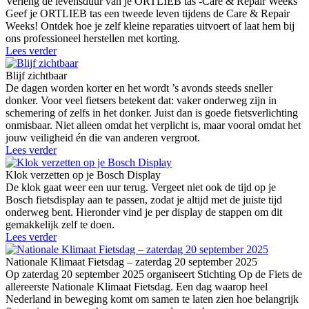
Verleng de levensduur van je ORTLIEB tas -Care & Repair Weeks
Geef je ORTLIEB tas een tweede leven tijdens de Care & Repair
Weeks! Ontdek hoe je zelf kleine reparaties uitvoert of laat hem bij
ons professioneel herstellen met korting.
Lees verder
Blijf zichtbaar
De dagen worden korter en het wordt ’s avonds steeds sneller
donker. Voor veel fietsers betekent dat: vaker onderweg zijn in
schemering of zelfs in het donker. Juist dan is goede fietsverlichting
onmisbaar. Niet alleen omdat het verplicht is, maar vooral omdat het
jouw veiligheid én die van anderen vergroot.
Lees verder
Klok verzetten op je Bosch Display
De klok gaat weer een uur terug. Vergeet niet ook de tijd op je
Bosch fietsdisplay aan te passen, zodat je altijd met de juiste tijd
onderweg bent. Hieronder vind je per display de stappen om dit
gemakkelijk zelf te doen.
Lees verder
Nationale Klimaat Fietsdag – zaterdag 20 september 2025
Op zaterdag 20 september 2025 organiseert Stichting Op de Fiets de
allereerste Nationale Klimaat Fietsdag. Een dag waarop heel
Nederland in beweging komt om samen te laten zien hoe belangrijk