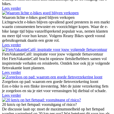
bikes.
Lees verder
Waarom lichte e-bikes goed blijven verkopen
Lichtgewicht e-bikes blijven opvallend goed presteren in een markt
waarin consumenten bewuster en voorzichtiger kopen. Waar de e-
bike lange tijd bijna vanzelfsprekend populair was, nemen klanten
nu meer tijd voor hun keuze. Volgens Reany Bikes speelt vooral
gebruiksgemak daarin een grote rol.
Lees verder
FietsVakantieCafé: inspiratie voor jouw volgende fietsavontuur
Het FietsVakantieCafé bracht opnieuw fietsliefhebbers samen vol
inspirerende verhalen en reisideeën. Ontdek hoe ook jij je volgende
fietsvakantie kunt plannen.
Lees verder
Zorgeloos op pad: waarom een goede fietsverzekering loont
Een e-bike is een flinke investering. Met de juiste verzekering fiets
je zorgeloos en sta je niet voor verrassingen bij diefstal of schade.
Lees verder
20 km/u op het fietspad: vooruitgang of risico?
De discussie laait op: moet de maximumsnelheid op het fietspad
worden vastgelegd op 20 km per uur? Wat betekent dit voor jou als