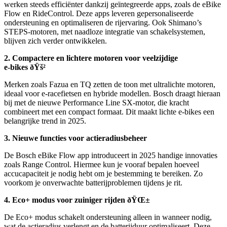
werken steeds efficiënter dankzij geïntegreerde apps, zoals de eBike
Flow en RideControl. Deze apps leveren gepersonaliseerde
ondersteuning en optimaliseren de rijervaring. Ook Shimano’s
STEPS-motoren, met naadloze integratie van schakelsystemen,
blijven zich verder ontwikkelen.
2. Compactere en lichtere motoren voor veelzijdige
e-bikes ðŸš²
Merken zoals Fazua en TQ zetten de toon met ultralichte motoren,
ideaal voor e-racefietsen en hybride modellen. Bosch draagt hieraan
bij met de nieuwe Performance Line SX-motor, die kracht
combineert met een compact formaat. Dit maakt lichte e-bikes een
belangrijke trend in 2025.
3. Nieuwe functies voor actieradiusbeheer
De Bosch eBike Flow app introduceert in 2025 handige innovaties
zoals Range Control. Hiermee kun je vooraf bepalen hoeveel
accucapaciteit je nodig hebt om je bestemming te bereiken. Zo
voorkom je onverwachte batterijproblemen tijdens je rit.
4. Eco+ modus voor zuiniger rijden ðŸŒ±
De Eco+ modus schakelt ondersteuning alleen in wanneer nodig,
wat de actieradius verlengt en de batterijduur optimaliseert. Deze