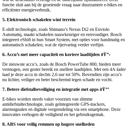
functie sluit aan bij de groeiende vraag naar duurzamere e-bikes en
efficiënter energieverbruik.
5. Elektronisch schakelen wint terrein
E-shift technologie, zoals Shimano’s Nexus Di2 en Enviolo
Automatiq, maakt schakelen nauwkeuriger en eenvoudiger. Bosch
integreert eShift in hun Smart System, met opties voor handmatig en
automatisch schakelen, wat de rijervaring verder verfijnt.
6. Accu’s met meer capaciteit en kortere laadtijden ðŸ”‹
De nieuwste accu’s, zoals de Bosch PowerTube 800, bieden meer
vermogen, een groter bereik en snellere laadtijden. Met een 4A-lader
laad je deze accu in slechts 2,6 uur tot 50%. Bovendien zijn accu’s
nu lichter, veiliger en beter beschermd tegen schade en vocht.
7. Betere diefstalbeveiliging en integratie met apps ðŸ”’
E-bikes worden steeds vaker voorzien van slimme
antidiefstaltechnologie, zoals geïntegreerde GPS-trackers,
alarmsignalen en digitale vergrendeling via een smartphone. Deze
innovaties verhogen de veiligheid en het gebruiksgemak.
8. ABS voor veilig remmen op hogere snelheden