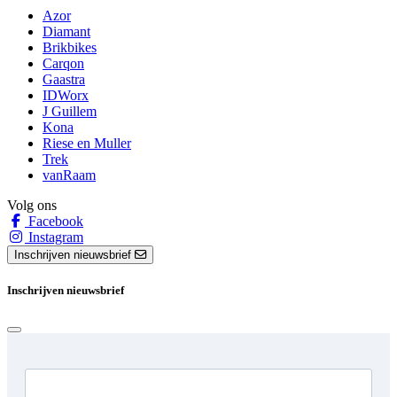
Azor
Diamant
Brikbikes
Carqon
Gaastra
IDWorx
J Guillem
Kona
Riese en Muller
Trek
vanRaam
Volg ons
Facebook
Instagram
Inschrijven nieuwsbrief
Inschrijven nieuwsbrief