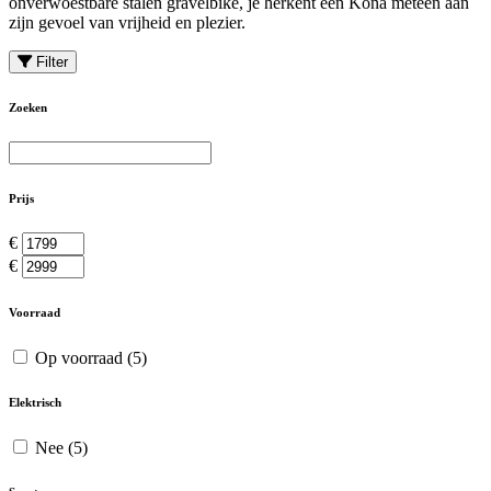
onverwoestbare stalen gravelbike, je herkent een Kona meteen aan
zijn gevoel van vrijheid en plezier.
Filter
Zoeken
Prijs
€
€
Voorraad
Op voorraad
(5)
Elektrisch
Nee
(5)