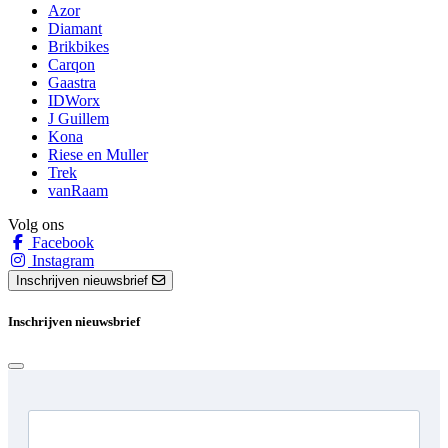
Azor
Diamant
Brikbikes
Carqon
Gaastra
IDWorx
J Guillem
Kona
Riese en Muller
Trek
vanRaam
Volg ons
Facebook
Instagram
Inschrijven nieuwsbrief
Inschrijven nieuwsbrief