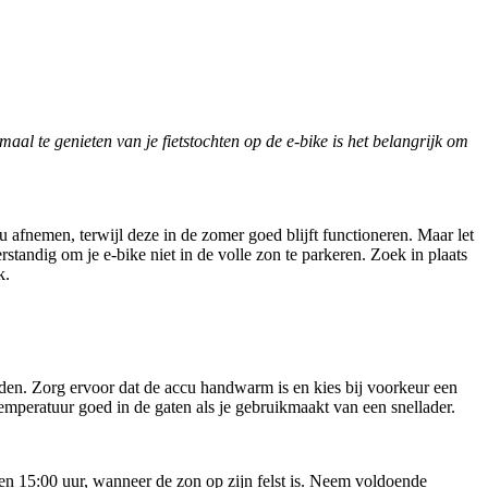
imaal te genieten van je fietstochten op de e-bike is het belangrijk om
cu afnemen, terwijl deze in de zomer goed blijft functioneren. Maar let
erstandig om je e-bike niet in de volle zon te parkeren. Zoek in plaats
k.
pladen. Zorg ervoor dat de accu handwarm is en kies bij voorkeur een
emperatuur goed in de gaten als je gebruikmaakt van een snellader.
0 en 15:00 uur, wanneer de zon op zijn felst is. Neem voldoende