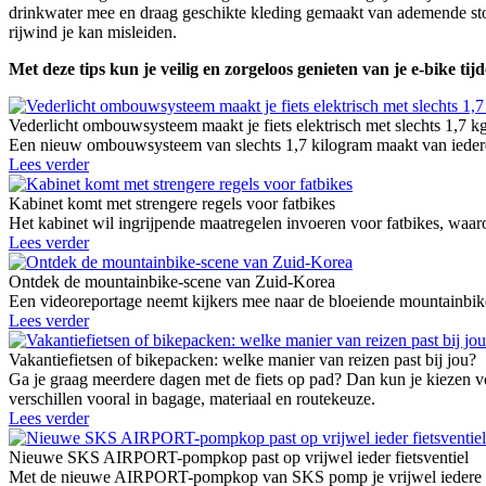
drinkwater mee en draag geschikte kleding gemaakt van ademende stof
rijwind je kan misleiden.
Met deze tips kun je veilig en zorgeloos genieten van je e-bike ti
Vederlicht ombouwsysteem maakt je fiets elektrisch met slechts 1,7 k
Een nieuw ombouwsysteem van slechts 1,7 kilogram maakt van iedere g
Lees verder
Kabinet komt met strengere regels voor fatbikes
Het kabinet wil ingrijpende maatregelen invoeren voor fatbikes, waaro
Lees verder
Ontdek de mountainbike-scene van Zuid-Korea
Een videoreportage neemt kijkers mee naar de bloeiende mountainbike
Lees verder
Vakantiefietsen of bikepacken: welke manier van reizen past bij jou?
Ga je graag meerdere dagen met de fiets op pad? Dan kun je kiezen vo
verschillen vooral in bagage, materiaal en routekeuze.
Lees verder
Nieuwe SKS AIRPORT-pompkop past op vrijwel ieder fietsventiel
Met de nieuwe AIRPORT-pompkop van SKS pomp je vrijwel iedere fie