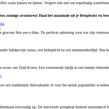
fen zoals katoen en linnen. Vergeet ook niet om regelmatig zonnebran
jdens zonnige avonturen! Haal het maximale uit je fietsplezier en be
g
ewone fiets een e-bike. De perfecte oplossing voor wie zijn vertrouw
nder fatbikevrije zones, een helmplicht en een minimumleeftijd. Wat bete
-scene van Zuid-Korea. Een verrassende inkijk in een minder bekende f
or een traditionele fietsvakantie of voor het steeds populairder word
tsband eenvoudig op. De universele pompkop herkent automatisch het