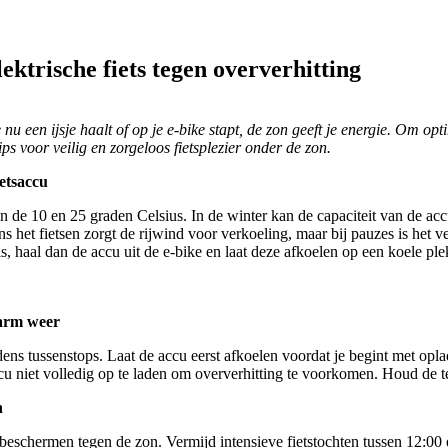
lektrische fiets tegen oververhitting
nu een ijsje haalt of op je e-bike stapt, de zon geeft je energie. Om opt
ps voor veilig en zorgeloos fietsplezier onder de zon.
etsaccu
sen de 10 en 25 graden Celsius. In de winter kan de capaciteit van de ac
ns het fietsen zorgt de rijwind voor verkoeling, maar bij pauzes is het v
 haal dan de accu uit de e-bike en laat deze afkoelen op een koele ple
warm weer
ijdens tussenstops. Laat de accu eerst afkoelen voordat je begint met o
cu niet volledig op te laden om oververhitting te voorkomen. Houd de t
n
te beschermen tegen de zon. Vermijd intensieve fietstochten tussen 12:0