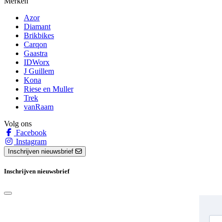
Merken
Azor
Diamant
Brikbikes
Carqon
Gaastra
IDWorx
J Guillem
Kona
Riese en Muller
Trek
vanRaam
Volg ons
Facebook
Instagram
Inschrijven nieuwsbrief
Inschrijven nieuwsbrief