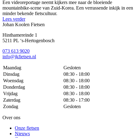
Een videoreportage neemt kijkers mee naar de bloeiende
mountainbike-scene van Zuid-Korea. Een verrassende inkijk in een
minder bekende fietscultuur.
Lees verder
Johan Koolen Fietsen
Hinthamereinde 1
5211 PL ‘s-Hertogenbosch
073 613 9020
info@jkfietsen.nl
Maandag
Gesloten
Dinsdag
08:30 - 18:00
Woensdag
08:30 - 18:00
Donderdag
08:30 - 18:00
Vrijdag
08:30 - 18:00
Zaterdag
08:30 - 17:00
Zondag
Gesloten
Over ons
Onze fietsen
Nieuws