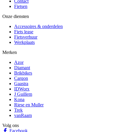
Contact
Fietsen
Onze diensten
Accessoires & onderdelen
Fiets lease
Fietsverhuur
Werkplaats
Merken
Azor
Diamant
Brikbikes
Carqon
Gaastra
IDWorx
J Guillem
Kona
Riese en Muller
Trek
vanRaam
Volg ons
Facebook