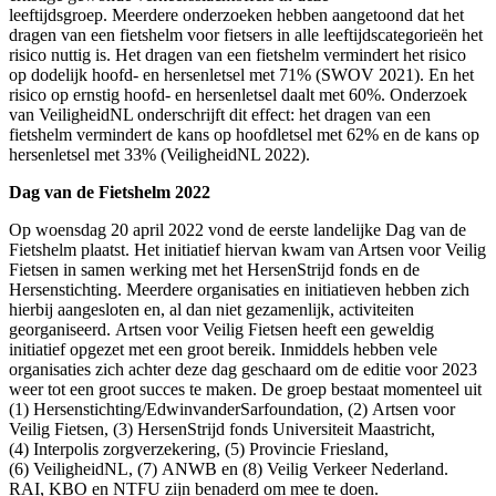
leeftijdsgroep. Meerdere onderzoeken hebben aangetoond dat het
dragen van een fietshelm voor fietsers in alle leeftijdscategorieën het
risico nuttig is. Het dragen van een fietshelm vermindert het risico
op dodelijk hoofd- en hersenletsel met 71% (SWOV 2021). En het
risico op ernstig hoofd- en hersenletsel daalt met 60%. Onderzoek
van VeiligheidNL onderschrijft dit effect: het dragen van een
fietshelm vermindert de kans op hoofdletsel met 62% en de kans op
hersenletsel met 33% (VeiligheidNL 2022).
Dag van de Fietshelm 2022
Op woensdag 20 april 2022 vond de eerste landelijke Dag van de
Fietshelm plaatst. Het initiatief hiervan kwam van Artsen voor Veilig
Fietsen in samen werking met het HersenStrijd fonds en de
Hersenstichting. Meerdere organisaties en initiatieven hebben zich
hierbij aangesloten en, al dan niet gezamenlijk, activiteiten
georganiseerd. Artsen voor Veilig Fietsen heeft een geweldig
initiatief opgezet met een groot bereik. Inmiddels hebben vele
organisaties zich achter deze dag geschaard om de editie voor 2023
weer tot een groot succes te maken. De groep bestaat momenteel uit
(1) Hersenstichting/EdwinvanderSarfoundation, (2) Artsen voor
Veilig Fietsen, (3) HersenStrijd fonds Universiteit Maastricht,
(4) Interpolis zorgverzekering, (5) Provincie Friesland,
(6) VeiligheidNL, (7) ANWB en (8) Veilig Verkeer Nederland.
RAI, KBO en NTFU zijn benaderd om mee te doen.