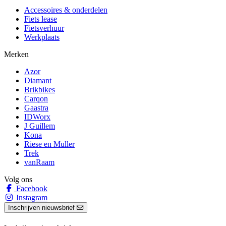
Accessoires & onderdelen
Fiets lease
Fietsverhuur
Werkplaats
Merken
Azor
Diamant
Brikbikes
Carqon
Gaastra
IDWorx
J Guillem
Kona
Riese en Muller
Trek
vanRaam
Volg ons
Facebook
Instagram
Inschrijven nieuwsbrief