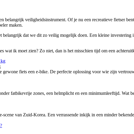
en belangrijk veiligheidsinstrument. Of je nu een recreatieve fietser bent
abeler maken.
 belangrijk dat we dit zo veilig mogelijk doen. Een kleine investering in
lles wat ik moet zien? Zo niet, dan is het misschien tijd om een achteruitk
g
ewone fiets een e-bike. De perfecte oplossing voor wie zijn vertrouw
nder fatbikevrije zones, een helmplicht en een minimumleeftijd. Wat bete
-scene van Zuid-Korea. Een verrassende inkijk in een minder bekende f