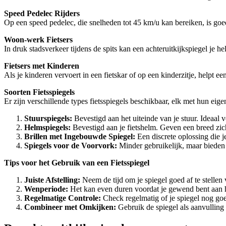
Speed Pedelec Rijders
Op een speed pedelec, die snelheden tot 45 km/u kan bereiken, is goe
Woon-werk Fietsers
In druk stadsverkeer tijdens de spits kan een achteruitkijkspiegel je he
Fietsers met Kinderen
Als je kinderen vervoert in een fietskar of op een kinderzitje, helpt e
Soorten Fietsspiegels
Er zijn verschillende types fietsspiegels beschikbaar, elk met hun eig
Stuurspiegels:
Bevestigd aan het uiteinde van je stuur. Ideaal v
Helmspiegels:
Bevestigd aan je fietshelm. Geven een breed zi
Brillen met Ingebouwde Spiegel:
Een discrete oplossing die j
Spiegels voor de Voorvork:
Minder gebruikelijk, maar bieden e
Tips voor het Gebruik van een Fietsspiegel
Juiste Afstelling:
Neem de tijd om je spiegel goed af te stellen 
Wenperiode:
Het kan even duren voordat je gewend bent aan het
Regelmatige Controle:
Check regelmatig of je spiegel nog goed
Combineer met Omkijken:
Gebruik de spiegel als aanvulling 