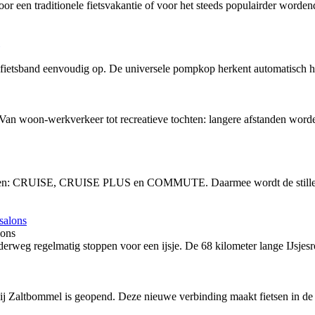
or een traditionele fietsvakantie of voor het steeds populairder word
tsband eenvoudig op. De universele pompkop herkent automatisch het
 Van woon-werkverkeer tot recreatieve tochten: langere afstanden word
vingen: CRUISE, CRUISE PLUS en COMMUTE. Daarmee wordt de stille, 
lons
rweg regelmatig stoppen voor een ijsje. De 68 kilometer lange IJsjesro
bij Zaltbommel is geopend. Deze nieuwe verbinding maakt fietsen in de 