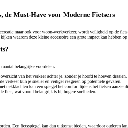
els, de Must-Have voor Moderne Fietsers
 recreatie maar ook voor woon-werkverkeer, wordt veiligheid op de fiets
s kijken waarom deze kleine accessoire een grote impact kan hebben op je
ts?
en aantal belangrijke voordelen:
 overzicht van het verkeer achter je, zonder je hoofd te hoeven draaien.
 verkeer kun je sneller en veiliger reageren op potentiële gevaren.
et nekklachten kan een spiegel het comfort tijdens het fietsen aanzienl
e fiets, wat vooral belangrijk is bij hogere snelheden.
den. Een fietsspiegel kan dan uitkomst bieden, waardoor ouderen lange