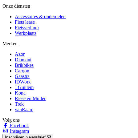
Onze diensten
Accessoires & onderdelen
Fiets lease
Fietsverhuur
Werkplaats
Merken
Azor
Diamant
Brikbikes
Carqon
Gaastra
IDWorx
J Guillem
Kona
Riese en Muller
Trek
vanRaam
Volg ons
Facebook
Instagram
Inschrijven nieuwsbrief