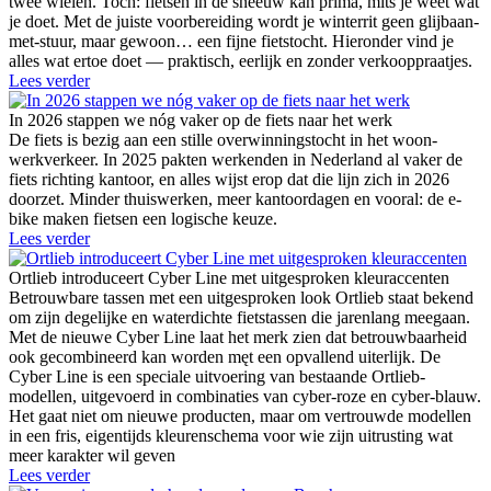
twee wielen. Toch: fietsen in de sneeuw kan prima, mits je weet wat
je doet. Met de juiste voorbereiding wordt je winterrit geen glijbaan-
met-stuur, maar gewoon… een fijne fietstocht. Hieronder vind je
alles wat ertoe doet — praktisch, eerlijk en zonder verkooppraatjes.
Lees verder
In 2026 stappen we nóg vaker op de fiets naar het werk
De fiets is bezig aan een stille overwinningstocht in het woon-
werkverkeer. In 2025 pakten werkenden in Nederland al vaker de
fiets richting kantoor, en alles wijst erop dat die lijn zich in 2026
doorzet. Minder thuiswerken, meer kantoordagen en vooral: de e-
bike maken fietsen een logische keuze.
Lees verder
Ortlieb introduceert Cyber Line met uitgesproken kleuraccenten
Betrouwbare tassen met een uitgesproken look Ortlieb staat bekend
om zijn degelijke en waterdichte fietstassen die jarenlang meegaan.
Met de nieuwe Cyber Line laat het merk zien dat betrouwbaarheid
ook gecombineerd kan worden męt een opvallend uiterlijk. De
Cyber Line is een speciale uitvoering van bestaande Ortlieb-
modellen, uitgevoerd in combinaties van cyber-roze en cyber-blauw.
Het gaat niet om nieuwe producten, maar om vertrouwde modellen
in een fris, eigentijds kleurenschema voor wie zijn uitrusting wat
meer karakter wil geven
Lees verder