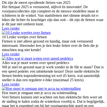
Dit zijn de meest opvallende fietsen van 2025
Het fietsjaar 2025 is verrassend, stijlvol én innovatief. De
voorjaarscollecties zijn compleet en de nieuwe modellen staan te
schitteren in de winkel. Van stadsfietsen met slimme details tot e-
bikes die lichter én krachtiger zijn dan ooit – dit zijn de fietsen waar
je dit jaar niet omheen kunt.
Lees verder
10 Leuke weetjes over fietsen
Fietsen is niet alleen gezond en handig, maar ook verrassend
interessant. Hieronder lees je tien leuke feiten over de fiets die je
misschien nog niet kende!
Lees verder
Alles wat je moet weten over speed pedelecs
Wil je snel en gezond naar je werk zonder in de file te staan? Dan is
een speed pedelec een uitstekende keuze! Deze snelle elektrische
fietsen bieden trapondersteuning tot wel 45 km/u, wat aanzienlijk
sneller is dan een reguliere e-bike (maximaal 25 km/u).
Lees verder
Hoe moet je omgaan met je accu na winterstalling
Veel fietsers kunnen niet wachten om hun elektrische fiets weer uit
de stalling te halen zodra de winterkou voorbij is. Dat is begrijpelijk,
maar het is essentieel om bij het voorjaarstochtje goed op een