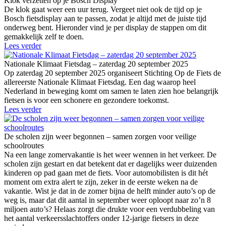
Klok verzetten op je Bosch Display
De klok gaat weer een uur terug. Vergeet niet ook de tijd op je
Bosch fietsdisplay aan te passen, zodat je altijd met de juiste tijd
onderweg bent. Hieronder vind je per display de stappen om dit
gemakkelijk zelf te doen.
Lees verder
Nationale Klimaat Fietsdag – zaterdag 20 september 2025
Op zaterdag 20 september 2025 organiseert Stichting Op de Fiets de
allereerste Nationale Klimaat Fietsdag. Een dag waarop heel
Nederland in beweging komt om samen te laten zien hoe belangrijk
fietsen is voor een schonere en gezondere toekomst.
Lees verder
De scholen zijn weer begonnen – samen zorgen voor veilige
schoolroutes
Na een lange zomervakantie is het weer wennen in het verkeer. De
scholen zijn gestart en dat betekent dat er dagelijks weer duizenden
kinderen op pad gaan met de fiets. Voor automobilisten is dit hét
moment om extra alert te zijn, zeker in de eerste weken na de
vakantie. Wist je dat in de zomer bijna de helft minder auto’s op de
weg is, maar dat dit aantal in september weer oploopt naar zo’n 8
miljoen auto’s? Helaas zorgt die drukte voor een verdubbeling van
het aantal verkeersslachtoffers onder 12-jarige fietsers in deze