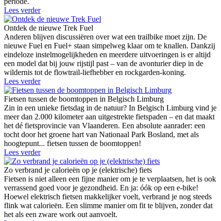
periode.
Lees verder
Ontdek de nieuwe Trek Fuel
Anderen blijven discussiëren over wat een trailbike moet zijn. De
nieuwe Fuel en Fuel+ staan simpelweg klaar om te knallen. Dankzij
eindeloze instelmogelijkheden en meerdere uitvoeringen is er altijd
een model dat bij jouw rijstijl past – van de avonturier diep in de
wildernis tot de flowtrail-liefhebber en rockgarden-koning.
Lees verder
Fietsen tussen de boomtoppen in Belgisch Limburg
Zin in een unieke fietsdag in de natuur? In Belgisch Limburg vind je
meer dan 2.000 kilometer aan uitgestrekte fietspaden – en dat maakt
het dé fietsprovincie van Vlaanderen. Een absolute aanrader: een
tocht door het groene hart van Nationaal Park Bosland, met als
hoogtepunt... fietsen tussen de boomtoppen!
Lees verder
Zo verbrand je calorieën op je (elektrische) fiets
Fietsen is niet alleen een fijne manier om je te verplaatsen, het is ook
verrassend goed voor je gezondheid. En ja: óók op een e-bike!
Hoewel elektrisch fietsen makkelijker voelt, verbrand je nog steeds
flink wat calorieën. Een slimme manier om fit te blijven, zonder dat
het als een zware work out aanvoelt.