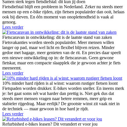
Samen sterk tegen fietsdiefstal: dit kun jij doen
Fietsdiefstal blijft een probleem in Nederland. Zeker nu steeds meer
mensen op een e-bike rijden, zijn fietsen populairder dan ooit, helaas
ook bij dieven. En één moment van onoplettendheid is vaak al
genoeg.
Lees verder
Fietscaravan in ontwikkeling: dit is de laatste stand van zaken
Fietsvakanties worden steeds populairder. Meer mensen willen
langer op pad, maar wel licht en flexibel blijven reizen. Minder
gedoe met bagage, meer genieten van de rit. En precies daar speelt
een nieuwe ontwikkeling op in: de fietscaravan. Geen gewone
fietskar, maar een compacte slaapplek die je gewoon achter je fiets
meeneemt.
Lees verder
10% minder hard rijden is al winst: waarom rustiger fietsen loont
Fietspaden worden drukker. E-bikes worden sneller. En ineens merk
je: het gaat soms nét wat harder dan prettig is. Niet gek dus dat
steeds meer mensen vragen naar betere remmen, meer grip en
stabieler rijgedrag. Maar eerlijk? De grootste winst zit vaak niet in
de techniek — maar gewoon in hoe hard je rijdt.
Lees verder
Refurbished e-bikes leasen? Dit verandert er voor jou