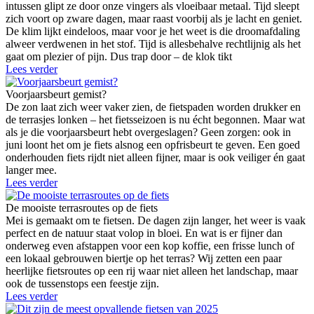
intussen glipt ze door onze vingers als vloeibaar metaal. Tijd sleept
zich voort op zware dagen, maar raast voorbij als je lacht en geniet.
De klim lijkt eindeloos, maar voor je het weet is die droomafdaling
alweer verdwenen in het stof. Tijd is allesbehalve rechtlijnig als het
gaat om plezier of pijn. Dus trap door – de klok tikt
Lees verder
Voorjaarsbeurt gemist?
De zon laat zich weer vaker zien, de fietspaden worden drukker en
de terrasjes lonken – het fietsseizoen is nu écht begonnen. Maar wat
als je die voorjaarsbeurt hebt overgeslagen? Geen zorgen: ook in
juni loont het om je fiets alsnog een opfrisbeurt te geven. Een goed
onderhouden fiets rijdt niet alleen fijner, maar is ook veiliger én gaat
langer mee.
Lees verder
De mooiste terrasroutes op de fiets
Mei is gemaakt om te fietsen. De dagen zijn langer, het weer is vaak
perfect en de natuur staat volop in bloei. En wat is er fijner dan
onderweg even afstappen voor een kop koffie, een frisse lunch of
een lokaal gebrouwen biertje op het terras? Wij zetten een paar
heerlijke fietsroutes op een rij waar niet alleen het landschap, maar
ook de tussenstops een feestje zijn.
Lees verder