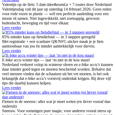
Valentijn op de fiets: 5 date-idee&euml;n + 7 routes door Nederland
Valentijnsdag valt dit jaar op zaterdag 14 februari 2026. Geen reden
voor rode rozen in plastic — wél een perfecte aanleiding voor een
mooie rit samen. Niet ingewikkeld, niet zoetsappig, gewoon:
buitenlucht, beweging en tijd voor elkaar.
Lees verder
85% minder kans op fietsdiefstal — in 3 stappen geregeld
Met registratie + een scanbare QR/NFC-sticker maak je je fiets
aantoonbaar van jou én minder aantrekkelijk voor dieven.
Lees verder
E-bike accu winter tips — laat ‘m niet in de kou staan!
Nederland verkeert volop in winterse sferen en e-bike accu’s kunnen
daar minder goed tegen en moeten beschermd worden. Behalve dat
veel mensen vinden dat de schaatsen uit het vet moeten, is het ook
belangrijk dat e-bike accu’s vorstvrij onderdak krijgen. Bij deze vijf
tips die daarbij kunnen helpen.
Lees verder
Fietsen in de sneeuw: alles wat je moet weten (en liever vooraf dan
onderuit)
Sneeuw. Voor sommigen pure magie, voor anderen vooral stress op