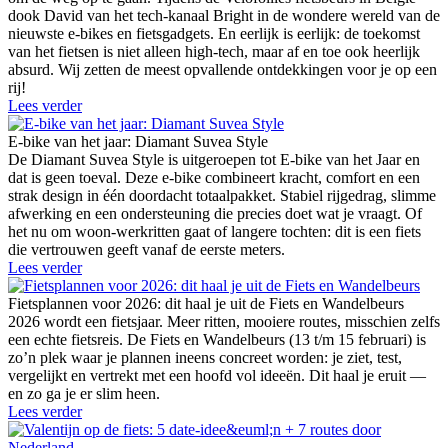
dook David van het tech-kanaal Bright in de wondere wereld van de
nieuwste e-bikes en fietsgadgets. En eerlijk is eerlijk: de toekomst
van het fietsen is niet alleen high-tech, maar af en toe ook heerlijk
absurd. Wij zetten de meest opvallende ontdekkingen voor je op een
rij!
Lees verder
E-bike van het jaar: Diamant Suvea Style
De Diamant Suvea Style is uitgeroepen tot E-bike van het Jaar en
dat is geen toeval. Deze e-bike combineert kracht, comfort en een
strak design in één doordacht totaalpakket. Stabiel rijgedrag, slimme
afwerking en een ondersteuning die precies doet wat je vraagt. Of
het nu om woon-werkritten gaat of langere tochten: dit is een fiets
die vertrouwen geeft vanaf de eerste meters.
Lees verder
Fietsplannen voor 2026: dit haal je uit de Fiets en Wandelbeurs
2026 wordt een fietsjaar. Meer ritten, mooiere routes, misschien zelfs
een echte fietsreis. De Fiets en Wandelbeurs (13 t/m 15 februari) is
zo’n plek waar je plannen ineens concreet worden: je ziet, test,
vergelijkt en vertrekt met een hoofd vol ideeën. Dit haal je eruit —
en zo ga je er slim heen.
Lees verder