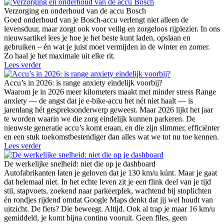
Verzorging en onderhoud van de accu Bosch
Goed onderhoud van je Bosch-accu verlengt niet alleen de
levensduur, maar zorgt ook voor veilig en zorgeloos rijplezier. In ons
nieuwsartikel lees je hoe je het beste kunt laden, opslaan en
gebruiken – én wat je juist moet vermijden in de winter en zomer.
Zo haal je het maximale uit elke rit.
Lees verder
Accu’s in 2026: is range anxiety eindelijk voorbij?
Waarom je in 2026 meer kilometers maakt met minder stress Range
anxiety — de angst dat je e-bike-accu het nét niet haalt — is
jarenlang hét gespreksonderwerp geweest. Maar 2026 lijkt het jaar
te worden waarin we die zorg eindelijk kunnen parkeren. De
nieuwste generatie accu’s komt eraan, en die zijn slimmer, efficiënter
en een stuk toekomstbestendiger dan alles wat we tot nu toe kennen.
Lees verder
De werkelijke snelheid: niet die op je dashboard
Autofabrikanten laten je geloven dat je 130 km/u kúnt. Maar je gaat
dat helemaal niet. In het echte leven zit je een flink deel van je tijd
stil, stapvoets, zoekend naar parkeerplek, wachtend bij stoplichten
én rondjes rijdend omdat Google Maps denkt dat jij wel houdt van
uitzicht. De fiets? Die beweegt. Altijd. Ook al trap je maar 16 km/u
gemiddeld, je komt bijna continu vooruit. Geen files, geen