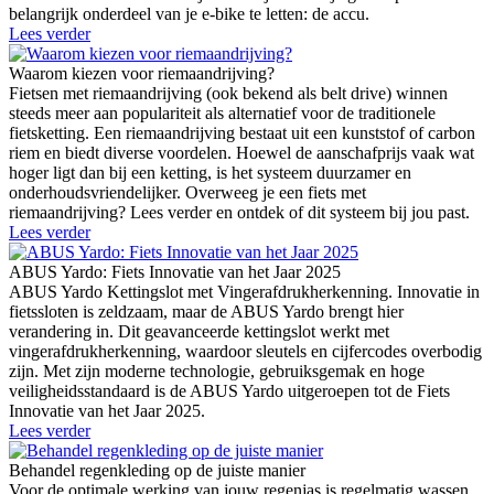
belangrijk onderdeel van je e-bike te letten: de accu.
Lees verder
Waarom kiezen voor riemaandrijving?
Fietsen met riemaandrijving (ook bekend als belt drive) winnen
steeds meer aan populariteit als alternatief voor de traditionele
fietsketting. Een riemaandrijving bestaat uit een kunststof of carbon
riem en biedt diverse voordelen. Hoewel de aanschafprijs vaak wat
hoger ligt dan bij een ketting, is het systeem duurzamer en
onderhoudsvriendelijker. Overweeg je een fiets met
riemaandrijving? Lees verder en ontdek of dit systeem bij jou past.
Lees verder
ABUS Yardo: Fiets Innovatie van het Jaar 2025
ABUS Yardo Kettingslot met Vingerafdrukherkenning. Innovatie in
fietssloten is zeldzaam, maar de ABUS Yardo brengt hier
verandering in. Dit geavanceerde kettingslot werkt met
vingerafdrukherkenning, waardoor sleutels en cijfercodes overbodig
zijn. Met zijn moderne technologie, gebruiksgemak en hoge
veiligheidsstandaard is de ABUS Yardo uitgeroepen tot de Fiets
Innovatie van het Jaar 2025.
Lees verder
Behandel regenkleding op de juiste manier
Voor de optimale werking van jouw regenjas is regelmatig wassen