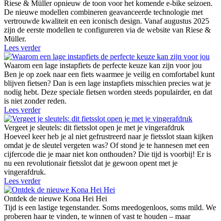
Riese & Müller opnieuw de toon voor het komende e-bike seizoen.
De nieuwe modellen combineren geavanceerde technologie met
vertrouwde kwaliteit en een iconisch design. Vanaf augustus 2025
zijn de eerste modellen te configureren via de website van Riese &
Müller.
Lees verder
Waarom een lage instapfiets de perfecte keuze kan zijn voor jou
Ben je op zoek naar een fiets waarmee je veilig en comfortabel kunt
blijven fietsen? Dan is een lage instapfiets misschien precies wat je
nodig hebt. Deze speciale fietsen worden steeds populairder, en dat
is niet zonder reden.
Lees verder
Vergeet je sleutels: dit fietsslot open je met je vingerafdruk
Hoeveel keer heb je al niet gefrustreerd naar je fietsslot staan kijken
omdat je de sleutel vergeten was? Of stond je te hannesen met een
cijfercode die je maar niet kon onthouden? Die tijd is voorbij! Er is
nu een revolutionair fietsslot dat je gewoon opent met je
vingerafdruk.
Lees verder
Ontdek de nieuwe Kona Hei Hei
Tijd is een lastige tegenstander. Soms meedogenloos, soms mild. We
proberen haar te vinden, te winnen of vast te houden – maar