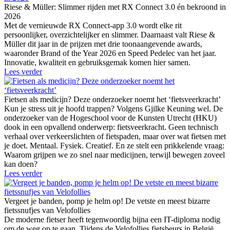
Riese & Müller: Slimmer rijden met RX Connect 3.0 én bekroond in
2026
Met de vernieuwde RX Connect-app 3.0 wordt elke rit
persoonlijker, overzichtelijker en slimmer. Daarnaast valt Riese &
Müller dit jaar in de prijzen met drie toonaangevende awards,
waaronder Brand of the Year 2026 en Speed Pedelec van het jaar.
Innovatie, kwaliteit en gebruiksgemak komen hier samen.
Lees verder
Fietsen als medicijn? Deze onderzoeker noemt het ‘fietsveerkracht’
Kun je stress uit je hoofd trappen? Volgens Gjilke Keuning wel. De
onderzoeker van de Hogeschool voor de Kunsten Utrecht (HKU)
dook in een opvallend onderwerp: fietsveerkracht. Geen technisch
verhaal over verkeerslichten of fietspaden, maar over wat fietsen met
je doet. Mentaal. Fysiek. Creatief. En ze stelt een prikkelende vraag:
Waarom grijpen we zo snel naar medicijnen, terwijl bewegen zoveel
kan doen?
Lees verder
Vergeet je banden, pomp je helm op! De vetste en meest bizarre
fietssnufjes van Velofollies
De moderne fietser heeft tegenwoordig bijna een IT-diploma nodig
om de weg op te gaan. Tijdens de Velofollies fietsbeurs in België