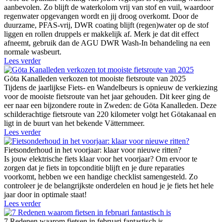
aanbevolen. Zo blijft de waterkolom vrij van stof en vuil, waardoor
regenwater opgevangen wordt en jij droog overkomt. Door de
duurzame, PFAS-vrij, DWR coating blijft (regen)water op de stof
liggen en rollen druppels er makkelijk af. Merk je dat dit effect
afneemt, gebruik dan de AGU DWR Wash-In behandeling na een
normale wasbeurt.
Lees verder
Göta Kanalleden verkozen tot mooiste fietsroute van 2025
Tijdens de jaarlijkse Fiets- en Wandelbeurs is opnieuw de verkiezing
voor de mooiste fietsroute van het jaar gehouden. Dit keer ging de
eer naar een bijzondere route in Zweden: de Göta Kanalleden. Deze
schilderachtige fietsroute van 220 kilometer volgt het Götakanaal en
ligt in de buurt van het bekende Vätternmeer.
Lees verder
Fietsonderhoud in het voorjaar: klaar voor nieuwe ritten?
Is jouw elektrische fiets klaar voor het voorjaar? Om ervoor te
zorgen dat je fiets in topconditie blijft en je dure reparaties
voorkomt, hebben we een handige checklist samengesteld. Zo
controleer je de belangrijkste onderdelen en houd je je fiets het hele
jaar door in optimale staat!
Lees verder
7 Redenen waarom fietsen in februari fantastisch is