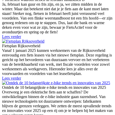
Ja, februari kan guur en fris zijn, en ja, we zitten midden in de
winter. Maar dat betekent niet dat je je fiets aan de kant moet laten
staan! Sterker nog, fietsen in februari heeft juist verrassend veel
voordelen. Van een flinke weerstandboost tot een fris hoofd—er zijn
genoeg redenen om op te stappen. Dus, laat die bank en warme
deken even voor wat ze zijn, bewaar je FietsActief voor de
avonduurtjes en spring op de fiets!
Lees verder
Fietsplan Rijksoverheid
Vanaf 1 januari 2025 kunnen werknemers van de Rijksoverheid
eenvoudig een fiets leasen via het nieuwe fietsplan. Deze regeling is
gericht op het bevorderen van duurzaam vervoer en het verbeteren
van de bereikbaarheid van werk, met fiscale voordelen voor zowel
werknemers als werkgevers. Hieronder lees je alles over de
voorwaarden en voordelen van het leasefietsplan.
Lees verder
Ontdek de 10 belangrijkste e-bike trends en innovaties van 2025
Overweeg je een elektrische fiets aan te schaffen? De
ontwikkelingen binnen de e-bike industrie gaan razendsnel. Van
nieuwe technologieën tot duurzamere ontwerpen: fabrikanten
blijven de grenzen verleggen. We zetten de meest opvallende trends
en innovaties voor 2025 op een rij om je te helpen bij het maken van