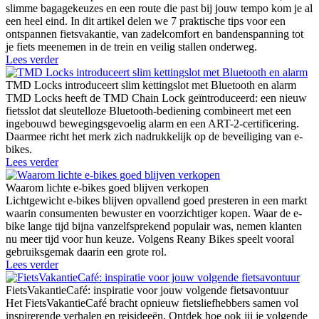
slimme bagagekeuzes en een route die past bij jouw tempo kom je al
een heel eind. In dit artikel delen we 7 praktische tips voor een
ontspannen fietsvakantie, van zadelcomfort en bandenspanning tot
je fiets meenemen in de trein en veilig stallen onderweg.
Lees verder
TMD Locks introduceert slim kettingslot met Bluetooth en alarm
TMD Locks heeft de TMD Chain Lock geïntroduceerd: een nieuw
fietsslot dat sleutelloze Bluetooth-bediening combineert met een
ingebouwd bewegingsgevoelig alarm en een ART-2-certificering.
Daarmee richt het merk zich nadrukkelijk op de beveiliging van e-
bikes.
Lees verder
Waarom lichte e-bikes goed blijven verkopen
Lichtgewicht e-bikes blijven opvallend goed presteren in een markt
waarin consumenten bewuster en voorzichtiger kopen. Waar de e-
bike lange tijd bijna vanzelfsprekend populair was, nemen klanten
nu meer tijd voor hun keuze. Volgens Reany Bikes speelt vooral
gebruiksgemak daarin een grote rol.
Lees verder
FietsVakantieCafé: inspiratie voor jouw volgende fietsavontuur
Het FietsVakantieCafé bracht opnieuw fietsliefhebbers samen vol
inspirerende verhalen en reisideeën. Ontdek hoe ook jij je volgende