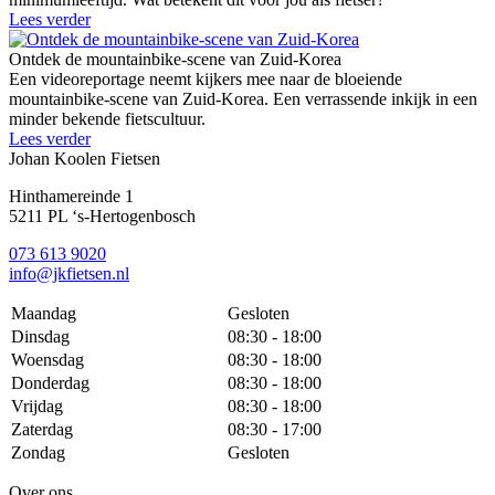
Lees verder
Ontdek de mountainbike-scene van Zuid-Korea
Een videoreportage neemt kijkers mee naar de bloeiende
mountainbike-scene van Zuid-Korea. Een verrassende inkijk in een
minder bekende fietscultuur.
Lees verder
Johan Koolen Fietsen
Hinthamereinde 1
5211 PL ‘s-Hertogenbosch
073 613 9020
info@jkfietsen.nl
Maandag
Gesloten
Dinsdag
08:30 - 18:00
Woensdag
08:30 - 18:00
Donderdag
08:30 - 18:00
Vrijdag
08:30 - 18:00
Zaterdag
08:30 - 17:00
Zondag
Gesloten
Over ons