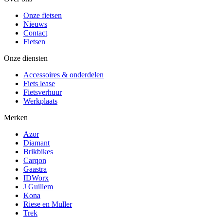
Onze fietsen
Nieuws
Contact
Fietsen
Onze diensten
Accessoires & onderdelen
Fiets lease
Fietsverhuur
Werkplaats
Merken
Azor
Diamant
Brikbikes
Carqon
Gaastra
IDWorx
J Guillem
Kona
Riese en Muller
Trek