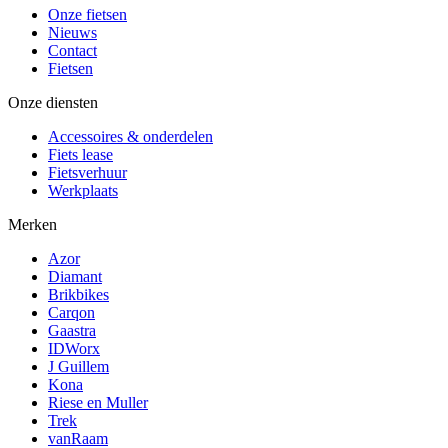
Onze fietsen
Nieuws
Contact
Fietsen
Onze diensten
Accessoires & onderdelen
Fiets lease
Fietsverhuur
Werkplaats
Merken
Azor
Diamant
Brikbikes
Carqon
Gaastra
IDWorx
J Guillem
Kona
Riese en Muller
Trek
vanRaam