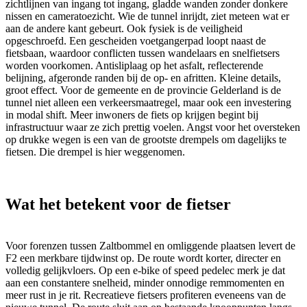
zichtlijnen van ingang tot ingang, gladde wanden zonder donkere
nissen en cameratoezicht. Wie de tunnel inrijdt, ziet meteen wat er
aan de andere kant gebeurt. Ook fysiek is de veiligheid
opgeschroefd. Een gescheiden voetgangerpad loopt naast de
fietsbaan, waardoor conflicten tussen wandelaars en snelfietsers
worden voorkomen. Antisliplaag op het asfalt, reflecterende
belijning, afgeronde randen bij de op- en afritten. Kleine details,
groot effect. Voor de gemeente en de provincie Gelderland is de
tunnel niet alleen een verkeersmaatregel, maar ook een investering
in modal shift. Meer inwoners de fiets op krijgen begint bij
infrastructuur waar ze zich prettig voelen. Angst voor het oversteken
op drukke wegen is een van de grootste drempels om dagelijks te
fietsen. Die drempel is hier weggenomen.
Wat het betekent voor de fietser
Voor forenzen tussen Zaltbommel en omliggende plaatsen levert de
F2 een merkbare tijdwinst op. De route wordt korter, directer en
volledig gelijkvloers. Op een e-bike of speed pedelec merk je dat
aan een constantere snelheid, minder onnodige remmomenten en
meer rust in je rit. Recreatieve fietsers profiteren eveneens van de