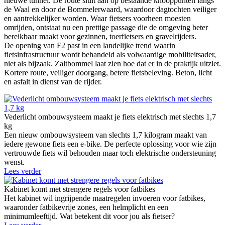
nieuwe tunnel. De route sluit aan op bestaande knooppunten langs
de Waal en door de Bommelerwaard, waardoor dagtochten veiliger
en aantrekkelijker worden. Waar fietsers voorheen moesten
omrijden, ontstaat nu een prettige passage die de omgeving beter
bereikbaar maakt voor gezinnen, toerfietsers en gravelrijders.
De opening van F2 past in een landelijke trend waarin
fietsinfrastructuur wordt behandeld als volwaardige mobiliteitsader,
niet als bijzaak. Zaltbommel laat zien hoe dat er in de praktijk uitziet.
Kortere route, veiliger doorgang, betere fietsbeleving. Beton, licht
en asfalt in dienst van de rijder.
Vederlicht ombouwsysteem maakt je fiets elektrisch met slechts 1,7
kg
Een nieuw ombouwsysteem van slechts 1,7 kilogram maakt van
iedere gewone fiets een e-bike. De perfecte oplossing voor wie zijn
vertrouwde fiets wil behouden maar toch elektrische ondersteuning
wenst.
Lees verder
Kabinet komt met strengere regels voor fatbikes
Het kabinet wil ingrijpende maatregelen invoeren voor fatbikes,
waaronder fatbikevrije zones, een helmplicht en een
minimumleeftijd. Wat betekent dit voor jou als fietser?