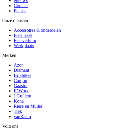
Nieuws
Contact
Fietsen
Onze diensten
Accessoires & onderdelen
Fiets lease
Fietsverhuur
Werkplaats
Merken
Azor
Diamant
Brikbikes
Carqon
Gaastra
IDWorx
J Guillem
Kona
Riese en Muller
Trek
vanRaam
Volg ons