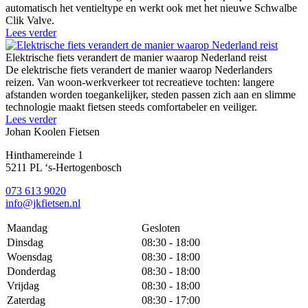
automatisch het ventieltype en werkt ook met het nieuwe Schwalbe
Clik Valve.
Lees verder
Elektrische fiets verandert de manier waarop Nederland reist
De elektrische fiets verandert de manier waarop Nederlanders
reizen. Van woon-werkverkeer tot recreatieve tochten: langere
afstanden worden toegankelijker, steden passen zich aan en slimme
technologie maakt fietsen steeds comfortabeler en veiliger.
Lees verder
Johan Koolen Fietsen
Hinthamereinde 1
5211 PL ‘s-Hertogenbosch
073 613 9020
info@jkfietsen.nl
Maandag
Gesloten
Dinsdag
08:30 - 18:00
Woensdag
08:30 - 18:00
Donderdag
08:30 - 18:00
Vrijdag
08:30 - 18:00
Zaterdag
08:30 - 17:00