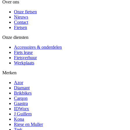
Over ons
Onze fietsen
Nieuws
Contact
Fietsen
Onze diensten
Accessoires & onderdelen
Fiets lease
Fietsverhuur
Werkplaats
Merken
Azor
Diamant
Brikbikes
Carqon
Gaastra
IDWorx
J Guillem
Kona
Riese en Muller
Trek