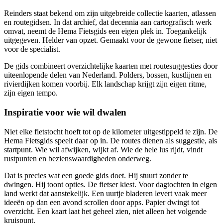
Reinders staat bekend om zijn uitgebreide collectie kaarten, atlassen
en routegidsen. In dat archief, dat decennia aan cartografisch werk
omvat, neemt de Hema Fietsgids een eigen plek in. Toegankelijk
uitgegeven. Helder van opzet. Gemaakt voor de gewone fietser, niet
voor de specialist.
De gids combineert overzichtelijke kaarten met routesuggesties door
uiteenlopende delen van Nederland. Polders, bossen, kustlijnen en
rivierdijken komen voorbij. Elk landschap krijgt zijn eigen ritme,
zijn eigen tempo.
Inspiratie voor wie wil dwalen
Niet elke fietstocht hoeft tot op de kilometer uitgestippeld te zijn. De
Hema Fietsgids speelt daar op in. De routes dienen als suggestie, als
startpunt. Wie wil afwijken, wijkt af. Wie de hele lus rijdt, vindt
rustpunten en bezienswaardigheden onderweg.
Dat is precies wat een goede gids doet. Hij stuurt zonder te
dwingen. Hij toont opties. De fietser kiest. Voor dagtochten in eigen
land werkt dat aanstekelijk. Een uurtje bladeren levert vaak meer
ideeën op dan een avond scrollen door apps. Papier dwingt tot
overzicht. Een kaart laat het geheel zien, niet alleen het volgende
kruispunt.