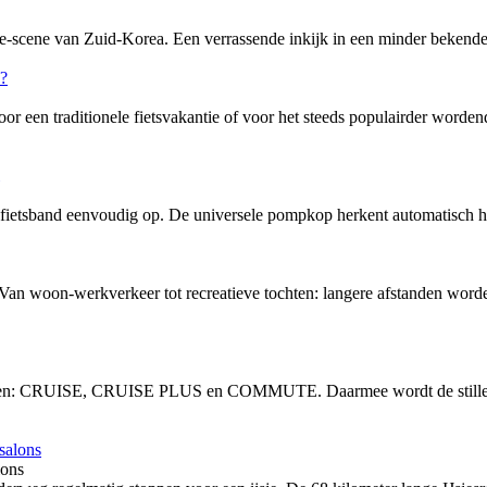
-scene van Zuid-Korea. Een verrassende inkijk in een minder bekende f
or een traditionele fietsvakantie of voor het steeds populairder word
tsband eenvoudig op. De universele pompkop herkent automatisch het
 Van woon-werkverkeer tot recreatieve tochten: langere afstanden word
vingen: CRUISE, CRUISE PLUS en COMMUTE. Daarmee wordt de stille, 
lons