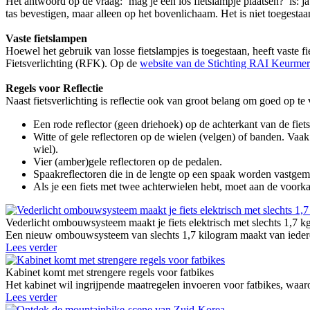
Het antwoord op de vraag: ‘mag je een los fietslampje plaatsen?’ is: ja
tas bevestigen, maar alleen op het bovenlichaam. Het is niet toegesta
Vaste fietslampen
Hoewel het gebruik van losse fietslampjes is toegestaan, heeft vaste fie
Fietsverlichting (RFK). Op de
website van de Stichting RAI Keurmer
Regels voor Reflectie
Naast fietsverlichting is reflectie ook van groot belang om goed op te 
Een rode reflector (geen driehoek) op de achterkant van de fiets
Witte of gele reflectoren op de wielen (velgen) of banden. Vaak
wiel).
Vier (amber)gele reflectoren op de pedalen.
Spaakreflectoren die in de lengte op een spaak worden vastgemaa
Als je een fiets met twee achterwielen hebt, moet aan de voorka
Vederlicht ombouwsysteem maakt je fiets elektrisch met slechts 1,7 k
Een nieuw ombouwsysteem van slechts 1,7 kilogram maakt van iedere g
Lees verder
Kabinet komt met strengere regels voor fatbikes
Het kabinet wil ingrijpende maatregelen invoeren voor fatbikes, waaro
Lees verder