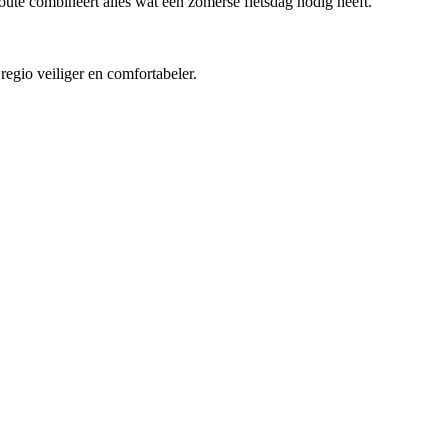
ute combineert alles wat een zomerse fietsdag nodig heeft.
regio veiliger en comfortabeler.