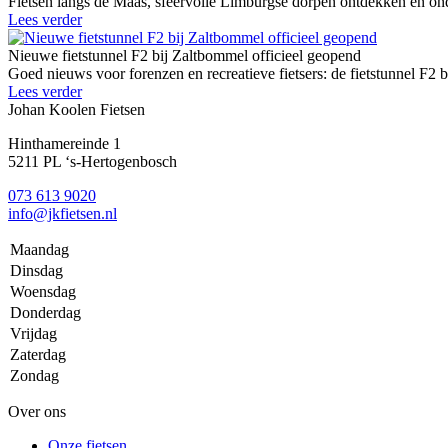
Fietsen langs de Maas, sfeervolle Limburgse dorpen ontdekken en onde
Lees verder
Nieuwe fietstunnel F2 bij Zaltbommel officieel geopend
Goed nieuws voor forenzen en recreatieve fietsers: de fietstunnel F2 
Lees verder
Johan Koolen Fietsen
Hinthamereinde 1
5211 PL ‘s-Hertogenbosch
073 613 9020
info@jkfietsen.nl
Maandag
Dinsdag
Woensdag
Donderdag
Vrijdag
Zaterdag
Zondag
Over ons
Onze fietsen