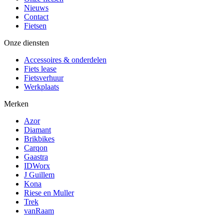
Nieuws
Contact
Fietsen
Onze diensten
Accessoires & onderdelen
Fiets lease
Fietsverhuur
Werkplaats
Merken
Azor
Diamant
Brikbikes
Carqon
Gaastra
IDWorx
J Guillem
Kona
Riese en Muller
Trek
vanRaam