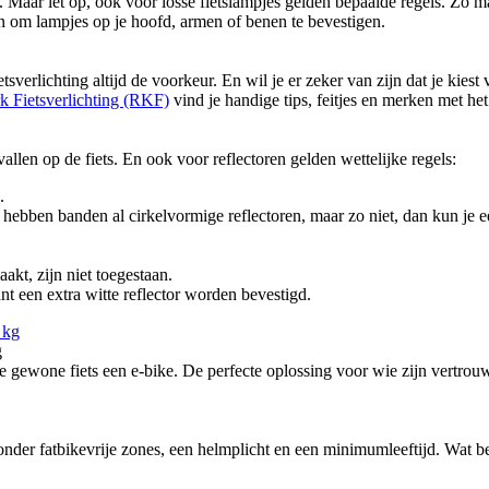
. Maar let op, ook voor losse fietslampjes gelden bepaalde regels. Zo mag
an om lampjes op je hoofd, armen of benen te bevestigen.
tsverlichting altijd de voorkeur. En wil je er zeker van zijn dat je kiest
k Fietsverlichting (RKF)
vind je handige tips, feitjes en merken met he
vallen op de fiets. En ook voor reflectoren gelden wettelijke regels:
.
 hebben banden al cirkelvormige reflectoren, maar zo niet, dan kun je ee
kt, zijn niet toegestaan.
nt een extra witte reflector worden bevestigd.
g
ewone fiets een e-bike. De perfecte oplossing voor wie zijn vertrouw
nder fatbikevrije zones, een helmplicht en een minimumleeftijd. Wat bete