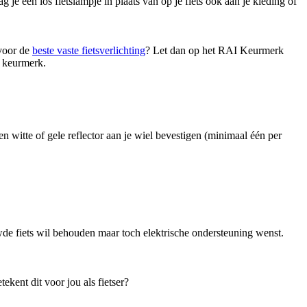
 je een los fietslampje in plaats van op je fiets ook aan je kleding of
 voor de
beste vaste fietsverlichting
? Let dan op het RAI Keurmerk
t keurmerk.
n witte of gele reflector aan je wiel bevestigen (minimaal één per
de fiets wil behouden maar toch elektrische ondersteuning wenst.
kent dit voor jou als fietser?