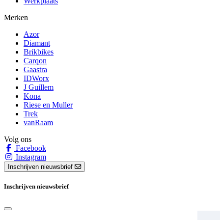
Werkplaats
Merken
Azor
Diamant
Brikbikes
Carqon
Gaastra
IDWorx
J Guillem
Kona
Riese en Muller
Trek
vanRaam
Volg ons
Facebook
Instagram
Inschrijven nieuwsbrief
Inschrijven nieuwsbrief