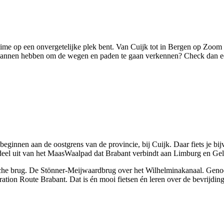
no time op een onvergetelijke plek bent. Van Cuijk tot in Bergen op Zo
plannen hebben om de wegen en paden te gaan verkennen? Check dan eers
eginnen aan de oostgrens van de provincie, bij Cuijk. Daar fiets je bi
deel uit van het MaasWaalpad dat Brabant verbindt aan Limburg en Geld
onische brug. De Stönner-Meijwaardbrug over het Wilhelminakanaal. Gen
eration Route Brabant. Dat is én mooi fietsen én leren over de bevrijdi