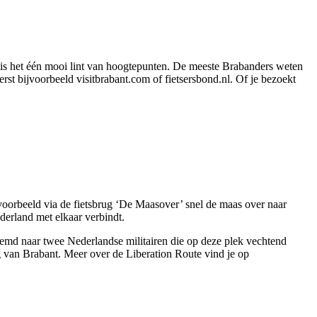
om is het één mooi lint van hoogtepunten. De meeste Brabanders weten
t bijvoorbeeld visitbrabant.com of fietsersbond.nl. Of je bezoekt
jvoorbeeld via de fietsbrug ‘De Maasover’ snel de maas over naar
erland met elkaar verbindt.
oemd naar twee Nederlandse militairen die op deze plek vechtend
ng van Brabant. Meer over de Liberation Route vind je op