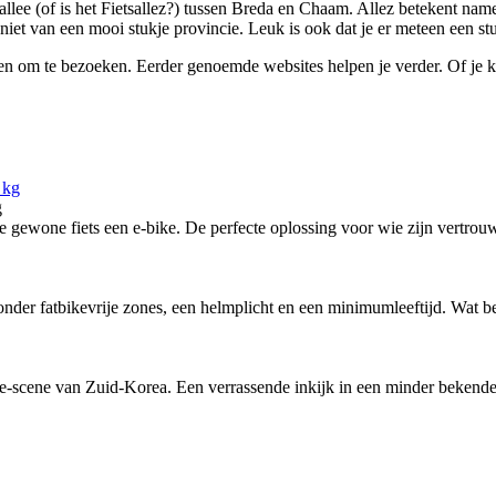
sallee (of is het Fietsallez?) tussen Breda en Chaam. Allez betekent nam
eniet van een mooi stukje provincie. Leuk is ook dat je er meteen een s
en om te bezoeken. Eerder genoemde websites helpen je verder. Of je ki
g
ewone fiets een e-bike. De perfecte oplossing voor wie zijn vertrouw
nder fatbikevrije zones, een helmplicht en een minimumleeftijd. Wat bete
-scene van Zuid-Korea. Een verrassende inkijk in een minder bekende f