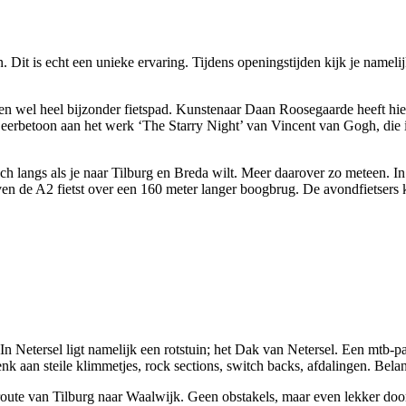
 Dit is echt een unieke ervaring. Tijdens openingstijden kijk je nameli
en wel heel bijzonder fietspad. Kunstenaar Daan Roosegaarde heeft hie
een eerbetoon aan het werk ‘The Starry Night’ van Vincent van Gogh, di
h langs als je naar Tilburg en Breda wilt. Meer daarover zo meteen. In
en de A2 fietst over een 160 meter langer boogbrug. De avondfietsers k
n Netersel ligt namelijk een rotstuin; het Dak van Netersel. Een mtb-pa
nk aan steile klimmetjes, rock sections, switch backs, afdalingen. Belang
ute van Tilburg naar Waalwijk. Geen obstakels, maar even lekker doortr