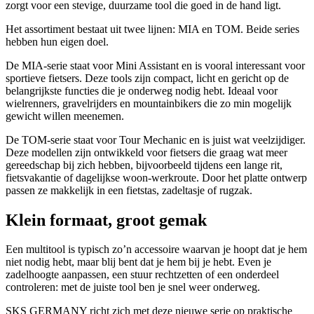
zorgt voor een stevige, duurzame tool die goed in de hand ligt.
Het assortiment bestaat uit twee lijnen: MIA en TOM. Beide series
hebben hun eigen doel.
De MIA-serie staat voor Mini Assistant en is vooral interessant voor
sportieve fietsers. Deze tools zijn compact, licht en gericht op de
belangrijkste functies die je onderweg nodig hebt. Ideaal voor
wielrenners, gravelrijders en mountainbikers die zo min mogelijk
gewicht willen meenemen.
De TOM-serie staat voor Tour Mechanic en is juist wat veelzijdiger.
Deze modellen zijn ontwikkeld voor fietsers die graag wat meer
gereedschap bij zich hebben, bijvoorbeeld tijdens een lange rit,
fietsvakantie of dagelijkse woon-werkroute. Door het platte ontwerp
passen ze makkelijk in een fietstas, zadeltasje of rugzak.
Klein formaat, groot gemak
Een multitool is typisch zo’n accessoire waarvan je hoopt dat je hem
niet nodig hebt, maar blij bent dat je hem bij je hebt. Even je
zadelhoogte aanpassen, een stuur rechtzetten of een onderdeel
controleren: met de juiste tool ben je snel weer onderweg.
SKS GERMANY richt zich met deze nieuwe serie op praktische