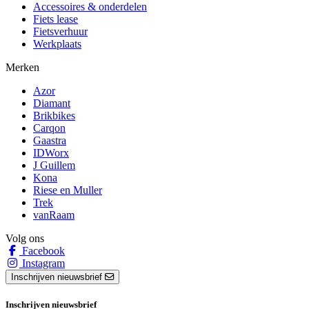
Accessoires & onderdelen
Fiets lease
Fietsverhuur
Werkplaats
Merken
Azor
Diamant
Brikbikes
Carqon
Gaastra
IDWorx
J Guillem
Kona
Riese en Muller
Trek
vanRaam
Volg ons
Facebook
Instagram
Inschrijven nieuwsbrief
Inschrijven nieuwsbrief