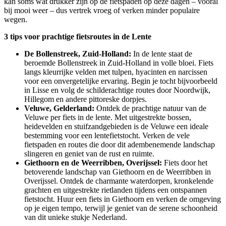
kan soms wat drukker zijn op de fietspaden op deze dagen – vooral
bij mooi weer – dus vertrek vroeg of verken minder populaire
wegen.
3 tips voor prachtige fietsroutes in de Lente
De Bollenstreek, Zuid-Holland:
In de lente staat de
beroemde Bollenstreek in Zuid-Holland in volle bloei. Fiets
langs kleurrijke velden met tulpen, hyacinten en narcissen
voor een onvergetelijke ervaring. Begin je tocht bijvoorbeeld
in Lisse en volg de schilderachtige routes door Noordwijk,
Hillegom en andere pittoreske dorpjes.
Veluwe, Gelderland:
Ontdek de prachtige natuur van de
Veluwe per fiets in de lente. Met uitgestrekte bossen,
heidevelden en stuifzandgebieden is de Veluwe een ideale
bestemming voor een lentefietstocht. Verken de vele
fietspaden en routes die door dit adembenemende landschap
slingeren en geniet van de rust en ruimte.
Giethoorn en de Weerribben, Overijssel:
Fiets door het
betoverende landschap van Giethoorn en de Weerribben in
Overijssel. Ontdek de charmante waterdorpen, kronkelende
grachten en uitgestrekte rietlanden tijdens een ontspannen
fietstocht. Huur een fiets in Giethoorn en verken de omgeving
op je eigen tempo, terwijl je geniet van de serene schoonheid
van dit unieke stukje Nederland.