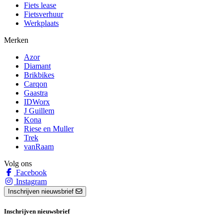
Fiets lease
Fietsverhuur
Werkplaats
Merken
Azor
Diamant
Brikbikes
Carqon
Gaastra
IDWorx
J Guillem
Kona
Riese en Muller
Trek
vanRaam
Volg ons
Facebook
Instagram
Inschrijven nieuwsbrief
Inschrijven nieuwsbrief