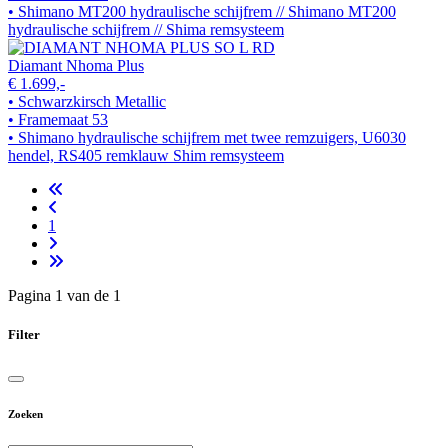
• Shimano MT200 hydraulische schijfrem // Shimano MT200
hydraulische schijfrem // Shima remsysteem
Diamant Nhoma Plus
€ 1.699,-
• Schwarzkirsch Metallic
• Framemaat 53
• Shimano hydraulische schijfrem met twee remzuigers, U6030
hendel, RS405 remklauw Shim remsysteem
1
Pagina 1 van de 1
Filter
Zoeken