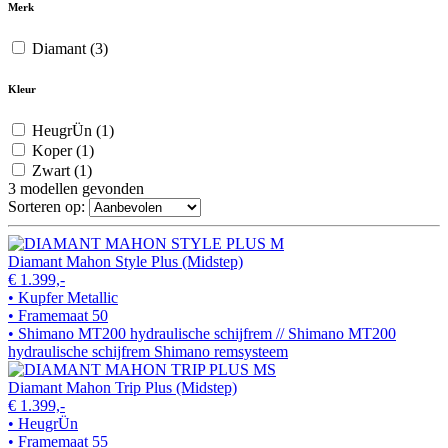
Merk
Diamant
(3)
Kleur
HeugrÜn
(1)
Koper
(1)
Zwart
(1)
3
modellen gevonden
Sorteren op:
Diamant Mahon Style Plus (Midstep)
€ 1.399,-
• Kupfer Metallic
• Framemaat 50
• Shimano MT200 hydraulische schijfrem // Shimano MT200
hydraulische schijfrem Shimano remsysteem
Diamant Mahon Trip Plus (Midstep)
€ 1.399,-
• HeugrÜn
• Framemaat 55