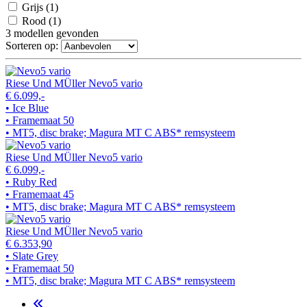
Grijs
(1)
Rood
(1)
3
modellen gevonden
Sorteren op:
Riese Und MÜller Nevo5 vario
€ 6.099,-
• Ice Blue
• Framemaat 50
• MT5, disc brake; Magura MT C ABS* remsysteem
Riese Und MÜller Nevo5 vario
€ 6.099,-
• Ruby Red
• Framemaat 45
• MT5, disc brake; Magura MT C ABS* remsysteem
Riese Und MÜller Nevo5 vario
€ 6.353,90
• Slate Grey
• Framemaat 50
• MT5, disc brake; Magura MT C ABS* remsysteem