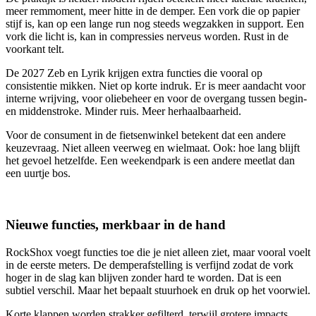
meer remmoment, meer hitte in de demper. Een vork die op papier
stijf is, kan op een lange run nog steeds wegzakken in support. Een
vork die licht is, kan in compressies nerveus worden. Rust in de
voorkant telt.
De 2027 Zeb en Lyrik krijgen extra functies die vooral op
consistentie mikken. Niet op korte indruk. Er is meer aandacht voor
interne wrijving, voor oliebeheer en voor de overgang tussen begin-
en middenstroke. Minder ruis. Meer herhaalbaarheid.
Voor de consument in de fietsenwinkel betekent dat een andere
keuzevraag. Niet alleen veerweg en wielmaat. Ook: hoe lang blijft
het gevoel hetzelfde. Een weekendpark is een andere meetlat dan
een uurtje bos.
Nieuwe functies, merkbaar in de hand
RockShox voegt functies toe die je niet alleen ziet, maar vooral voelt
in de eerste meters. De demperafstelling is verfijnd zodat de vork
hoger in de slag kan blijven zonder hard te worden. Dat is een
subtiel verschil. Maar het bepaalt stuurhoek en druk op het voorwiel.
Korte klappen worden strakker gefilterd, terwijl grotere impacts