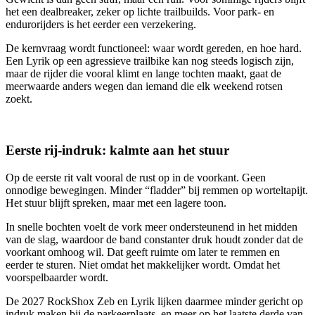
het een dealbreaker, zeker op lichte trailbuilds. Voor park- en
endurorijders is het eerder een verzekering.
De kernvraag wordt functioneel: waar wordt gereden, en hoe hard.
Een Lyrik op een agressieve trailbike kan nog steeds logisch zijn,
maar de rijder die vooral klimt en lange tochten maakt, gaat de
meerwaarde anders wegen dan iemand die elk weekend rotsen
zoekt.
Eerste rij-indruk: kalmte aan het stuur
Op de eerste rit valt vooral de rust op in de voorkant. Geen
onnodige bewegingen. Minder “fladder” bij remmen op worteltapijt.
Het stuur blijft spreken, maar met een lagere toon.
In snelle bochten voelt de vork meer ondersteunend in het midden
van de slag, waardoor de band constanter druk houdt zonder dat de
voorkant omhoog wil. Dat geeft ruimte om later te remmen en
eerder te sturen. Niet omdat het makkelijker wordt. Omdat het
voorspelbaarder wordt.
De 2027 RockShox Zeb en Lyrik lijken daarmee minder gericht op
indruk maken bij de parkeerplaats, en meer op het laatste derde van