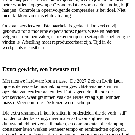
beter worden “opgevangen” zonder dat de vork na de landing blijft
hangen. Controle in opeenvolgende compressies is het doel. Niet
meer klikken voor dezelfde afdaling.
Ook aan service- en afstelbaarheid is gedacht. De vorken zijn
gebouwd rond moderne expectations: rijders wisselen banden,
velgen en remmen vaker, en rekenen op een set-up die snel terug te
vinden is. Afstelling moet reproduceerbaar zijn. Tijd in de
werkplaats is kostbaar.
Extra gewicht, een bewuste ruil
Met nieuwe hardware komt massa. De 2027 Zeb en Lyrik laten
tijdens de eerste kennismaking een gewichtstoename zien ten
opzichte van eerdere generaties. Dat is geen detail voor de
winkelvloer, waar grammen vaak de eerste vraag zijn. Minder
massa. Meer controle. De keuze wordt scherper.
Die extra grammen lijken te zitten in onderdelen die de vork “stil”
houden onder belasting: meer materiaal waar stijfheid en
duurzaamheid het verschil maken, en componenten die demping
constanter laten werken wanneer tempo en remkrachten oplopen.
Gewicht is dan geen straf, maar een ruil. Voor sommige rijders blijft