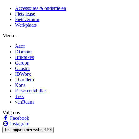
Accessoires & onderdelen
Fiets lease
Fietsverhuur
Werkplaats
Merken
Azor
Diamant
Brikbikes
Carqon
Gaastra
IDWorx
J Guillem
Kona
Riese en Muller
Trek
vanRaam
Volg ons
Facebook
Instagram
Inschrijven nieuwsbrief