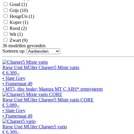
Goud
(1)
Grijs
(10)
HeugrÜn
(1)
Koper
(1)
Rood
(2)
Wit
(1)
Zwart
(9)
36
modellen gevonden
Sorteren op:
Riese Und MÜller Charger5 Mixte vario
€ 6.309,-
• Slate Grey
• Framemaat 49
• MT5, disc brake; Magura MT C ABS* remsysteem
Riese Und MÜller Charger5 Mixte vario CORE
€ 5.089,-
• Slate Grey
• Framemaat 49
Riese Und MÜller Charger5 vario
€ 6.309,-