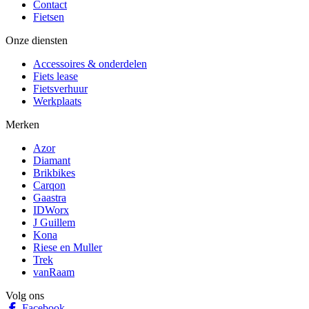
Contact
Fietsen
Onze diensten
Accessoires & onderdelen
Fiets lease
Fietsverhuur
Werkplaats
Merken
Azor
Diamant
Brikbikes
Carqon
Gaastra
IDWorx
J Guillem
Kona
Riese en Muller
Trek
vanRaam
Volg ons
Facebook