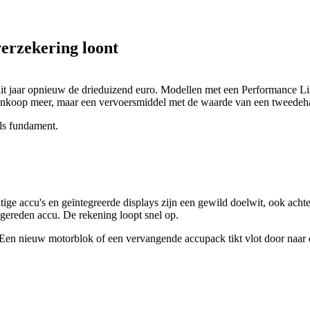
erzekering loont
it jaar opnieuw de drieduizend euro. Modellen met een Performance Li
 aankoop meer, maar een vervoersmiddel met de waarde van een tweedeh
Als fundament.
htige accu's en geïntegreerde displays zijn een gewild doelwit, ook achter
kgereden accu. De rekening loopt snel op.
Een nieuw motorblok of een vervangende accupack tikt vlot door naar d