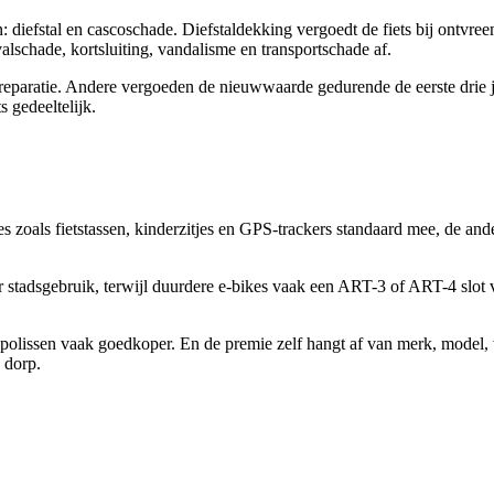
 diefstal en cascoschade. Diefstaldekking vergoedt de fiets bij ontvr
schade, kortsluiting, vandalisme en transportschade af.
paratie. Andere vergoeden de nieuwwaarde gedurende de eerste drie jaa
 gedeeltelijk.
res zoals fietstassen, kinderzitjes en GPS-trackers standaard mee, de a
or stadsgebruik, terwijl duurdere e-bikes vaak een ART-3 of ART-4 slot 
ge polissen vaak goedkoper. En de premie zelf hangt af van merk, model
 dorp.