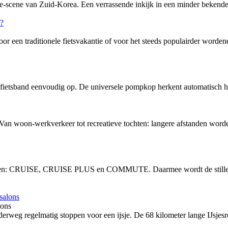
-scene van Zuid-Korea. Een verrassende inkijk in een minder bekende f
or een traditionele fietsvakantie of voor het steeds populairder word
tsband eenvoudig op. De universele pompkop herkent automatisch het
 Van woon-werkverkeer tot recreatieve tochten: langere afstanden word
vingen: CRUISE, CRUISE PLUS en COMMUTE. Daarmee wordt de stille, 
lons
rweg regelmatig stoppen voor een ijsje. De 68 kilometer lange IJsjesro