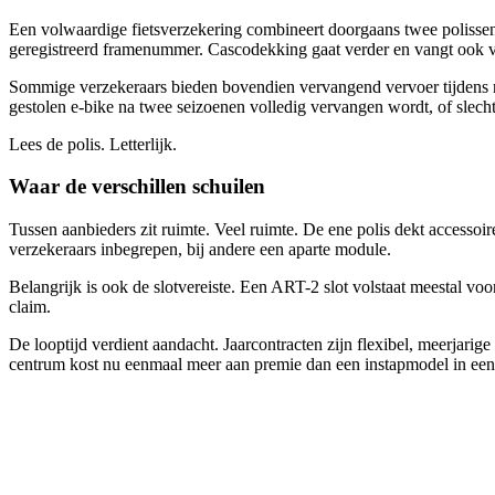
Een volwaardige fietsverzekering combineert doorgaans twee polissen:
geregistreerd framenummer. Cascodekking gaat verder en vangt ook val
Sommige verzekeraars bieden bovendien vervangend vervoer tijdens re
gestolen e-bike na twee seizoenen volledig vervangen wordt, of slechts
Lees de polis. Letterlijk.
Waar de verschillen schuilen
Tussen aanbieders zit ruimte. Veel ruimte. De ene polis dekt accessoi
verzekeraars inbegrepen, bij andere een aparte module.
Belangrijk is ook de slotvereiste. Een ART-2 slot volstaat meestal vo
claim.
De looptijd verdient aandacht. Jaarcontracten zijn flexibel, meerjari
centrum kost nu eenmaal meer aan premie dan een instapmodel in een