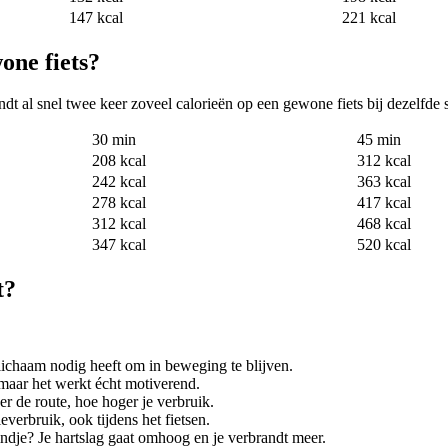
147 kcal
221 kcal
one fiets?
ndt al snel twee keer zoveel calorieën op een gewone fiets bij dezelfde 
30 min
45 min
208 kcal
312 kcal
242 kcal
363 kcal
278 kcal
417 kcal
312 kcal
468 kcal
347 kcal
520 kcal
t?
ichaam nodig heeft om in beweging te blijven.
 maar het werkt écht motiverend.
 de route, hoe hoger je verbruik.
verbruik, ook tijdens het fietsen.
indje? Je hartslag gaat omhoog en je verbrandt meer.