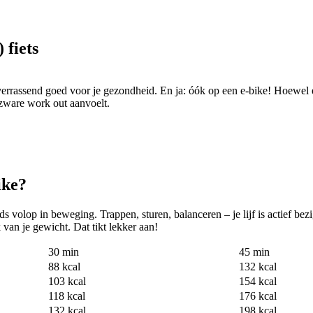
 fiets
k verrassend goed voor je gezondheid. En ja: óók op een e-bike! Hoewel e
 zware work out aanvoelt.
ike?
eds volop in beweging. Trappen, sturen, balanceren – je lijf is actief be
k van je gewicht. Dat tikt lekker aan!
30 min
45 min
88 kcal
132 kcal
103 kcal
154 kcal
118 kcal
176 kcal
132 kcal
198 kcal