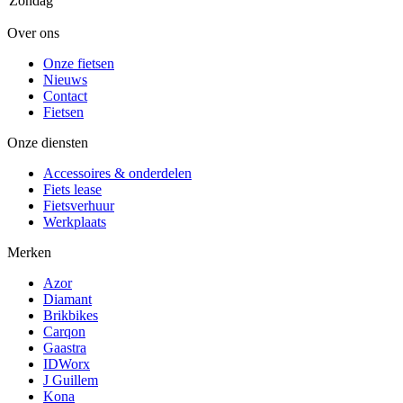
Zondag
Over ons
Onze fietsen
Nieuws
Contact
Fietsen
Onze diensten
Accessoires & onderdelen
Fiets lease
Fietsverhuur
Werkplaats
Merken
Azor
Diamant
Brikbikes
Carqon
Gaastra
IDWorx
J Guillem
Kona