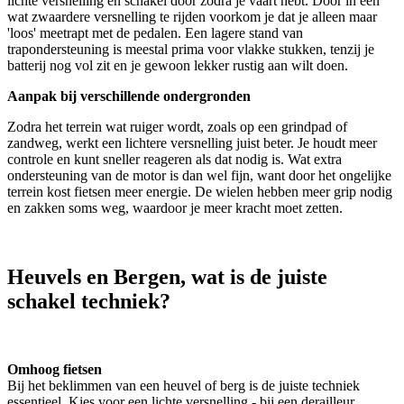
lichte versnelling en schakel door zodra je vaart hebt. Door in een
wat zwaardere versnelling te rijden voorkom je dat je alleen maar
'loos' meetrapt met de pedalen. Een lagere stand van
trapondersteuning is meestal prima voor vlakke stukken, tenzij je
batterij nog vol zit en je gewoon lekker rustig aan wilt doen.
Aanpak bij verschillende ondergronden
Zodra het terrein wat ruiger wordt, zoals op een grindpad of
zandweg, werkt een lichtere versnelling juist beter. Je houdt meer
controle en kunt sneller reageren als dat nodig is. Wat extra
ondersteuning van de motor is dan wel fijn, want door het ongelijke
terrein kost fietsen meer energie. De wielen hebben meer grip nodig
en zakken soms weg, waardoor je meer kracht moet zetten.
Heuvels en Bergen, wat is de juiste
schakel techniek?
Omhoog fietsen
Bij het beklimmen van een heuvel of berg is de juiste techniek
essentieel. Kies voor een lichte versnelling - bij een derailleur