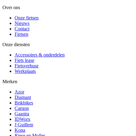
Over ons
Onze fietsen
Nieuws
Contact
Fietsen
Onze diensten
Accessoires & onderdelen
Fiets lease
Fietsverhuur
Werkplaats
Merken
Azor
Diamant
Brikbikes
Carqon
Gaastra
IDWorx
J Guillem
Kona
Riese en Muller