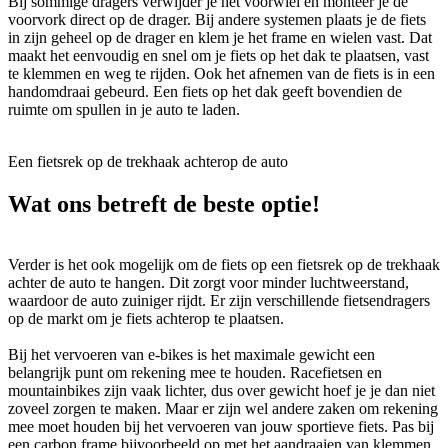
Bij sommige dragers verwijder je het voorwiel en monteer je de
voorvork direct op de drager. Bij andere systemen plaats je de fiets
in zijn geheel op de drager en klem je het frame en wielen vast. Dat
maakt het eenvoudig en snel om je fiets op het dak te plaatsen, vast
te klemmen en weg te rijden. Ook het afnemen van de fiets is in een
handomdraai gebeurd. Een fiets op het dak geeft bovendien de
ruimte om spullen in je auto te laden.
Een fietsrek op de trekhaak achterop de auto
Wat ons betreft de beste optie!
Verder is het ook mogelijk om de fiets op een fietsrek op de trekhaak
achter de auto te hangen. Dit zorgt voor minder luchtweerstand,
waardoor de auto zuiniger rijdt. Er zijn verschillende fietsendragers
op de markt om je fiets achterop te plaatsen.
Bij het vervoeren van e-bikes is het maximale gewicht een
belangrijk punt om rekening mee te houden. Racefietsen en
mountainbikes zijn vaak lichter, dus over gewicht hoef je je dan niet
zoveel zorgen te maken. Maar er zijn wel andere zaken om rekening
mee moet houden bij het vervoeren van jouw sportieve fiets. Pas bij
een carbon frame bijvoorbeeld op met het aandraaien van klemmen