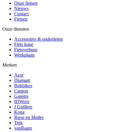
Onze fietsen
Nieuws
Contact
Fietsen
Onze diensten
Accessoires & onderdelen
Fiets lease
Fietsverhuur
Werkplaats
Merken
Azor
Diamant
Brikbikes
Carqon
Gaastra
IDWorx
J Guillem
Kona
Riese en Muller
Trek
vanRaam