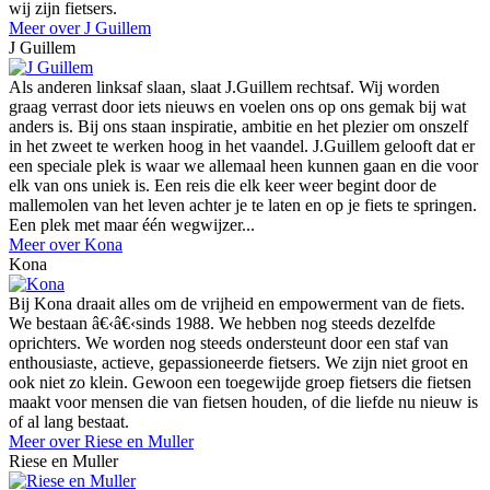
wij zijn fietsers.
Meer over J Guillem
J Guillem
Als anderen linksaf slaan, slaat J.Guillem rechtsaf. Wij worden
graag verrast door iets nieuws en voelen ons op ons gemak bij wat
anders is. Bij ons staan inspiratie, ambitie en het plezier om onszelf
in het zweet te werken hoog in het vaandel. J.Guillem gelooft dat er
een speciale plek is waar we allemaal heen kunnen gaan en die voor
elk van ons uniek is. Een reis die elk keer weer begint door de
mallemolen van het leven achter je te laten en op je fiets te springen.
Een plek met maar één wegwijzer...
Meer over Kona
Kona
Bij Kona draait alles om de vrijheid en empowerment van de fiets.
We bestaan â€‹â€‹sinds 1988. We hebben nog steeds dezelfde
oprichters. We worden nog steeds ondersteunt door een staf van
enthousiaste, actieve, gepassioneerde fietsers. We zijn niet groot en
ook niet zo klein. Gewoon een toegewijde groep fietsers die fietsen
maakt voor mensen die van fietsen houden, of die liefde nu nieuw is
of al lang bestaat.
Meer over Riese en Muller
Riese en Muller