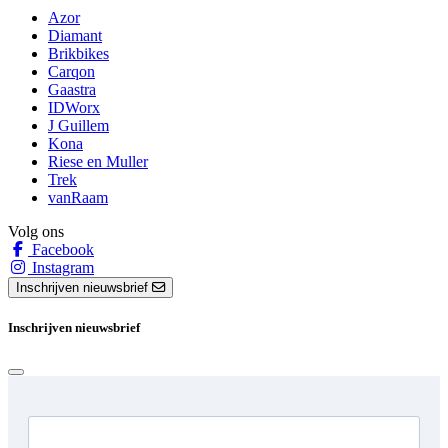
Azor
Diamant
Brikbikes
Carqon
Gaastra
IDWorx
J Guillem
Kona
Riese en Muller
Trek
vanRaam
Volg ons
Facebook
Instagram
Inschrijven nieuwsbrief
Inschrijven nieuwsbrief