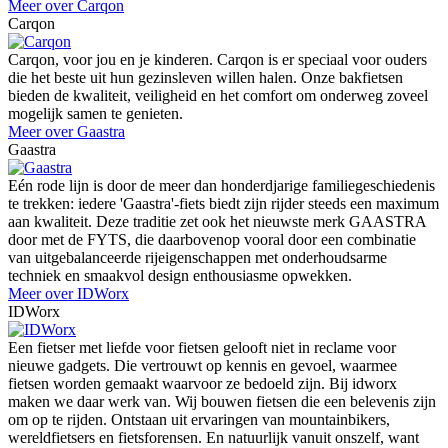
Meer over Carqon
Carqon
Carqon, voor jou en je kinderen. Carqon is er speciaal voor ouders
die het beste uit hun gezinsleven willen halen. Onze bakfietsen
bieden de kwaliteit, veiligheid en het comfort om onderweg zoveel
mogelijk samen te genieten.
Meer over Gaastra
Gaastra
Eén rode lijn is door de meer dan honderdjarige familiegeschiedenis
te trekken: iedere 'Gaastra'-fiets biedt zijn rijder steeds een maximum
aan kwaliteit. Deze traditie zet ook het nieuwste merk GAASTRA
door met de FYTS, die daarbovenop vooral door een combinatie
van uitgebalanceerde rijeigenschappen met onderhoudsarme
techniek en smaakvol design enthousiasme opwekken.
Meer over IDWorx
IDWorx
Een fietser met liefde voor fietsen gelooft niet in reclame voor
nieuwe gadgets. Die vertrouwt op kennis en gevoel, waarmee
fietsen worden gemaakt waarvoor ze bedoeld zijn. Bij idworx
maken we daar werk van. Wij bouwen fietsen die een belevenis zijn
om op te rijden. Ontstaan uit ervaringen van mountainbikers,
wereldfietsers en fietsforensen. En natuurlijk vanuit onszelf, want