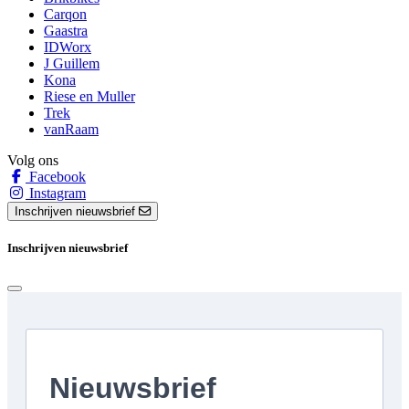
Carqon
Gaastra
IDWorx
J Guillem
Kona
Riese en Muller
Trek
vanRaam
Volg ons
Facebook
Instagram
Inschrijven nieuwsbrief
Inschrijven nieuwsbrief