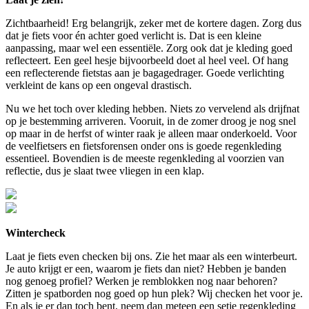
Zichtbaarheid! Erg belangrijk, zeker met de kortere dagen. Zorg dus
dat je fiets voor én achter goed verlicht is. Dat is een kleine
aanpassing, maar wel een essentiële. Zorg ook dat je kleding goed
reflecteert. Een geel hesje bijvoorbeeld doet al heel veel. Of hang
een reflecterende fietstas aan je bagagedrager. Goede verlichting
verkleint de kans op een ongeval drastisch.
Nu we het toch over kleding hebben. Niets zo vervelend als drijfnat
op je bestemming arriveren. Vooruit, in de zomer droog je nog snel
op maar in de herfst of winter raak je alleen maar onderkoeld. Voor
de veelfietsers en fietsforensen onder ons is goede regenkleding
essentieel. Bovendien is de meeste regenkleding al voorzien van
reflectie, dus je slaat twee vliegen in een klap.
Wintercheck
Laat je fiets even checken bij ons. Zie het maar als een winterbeurt.
Je auto krijgt er een, waarom je fiets dan niet? Hebben je banden
nog genoeg profiel? Werken je remblokken nog naar behoren?
Zitten je spatborden nog goed op hun plek? Wij checken het voor je.
En als je er dan toch bent, neem dan meteen een setje regenkleding