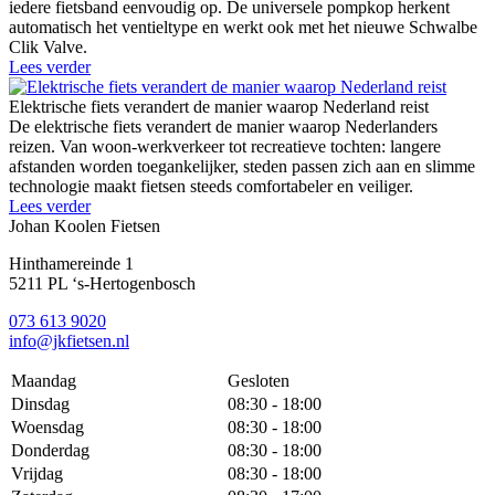
iedere fietsband eenvoudig op. De universele pompkop herkent
automatisch het ventieltype en werkt ook met het nieuwe Schwalbe
Clik Valve.
Lees verder
Elektrische fiets verandert de manier waarop Nederland reist
De elektrische fiets verandert de manier waarop Nederlanders
reizen. Van woon-werkverkeer tot recreatieve tochten: langere
afstanden worden toegankelijker, steden passen zich aan en slimme
technologie maakt fietsen steeds comfortabeler en veiliger.
Lees verder
Johan Koolen Fietsen
Hinthamereinde 1
5211 PL ‘s-Hertogenbosch
073 613 9020
info@jkfietsen.nl
Maandag
Gesloten
Dinsdag
08:30 - 18:00
Woensdag
08:30 - 18:00
Donderdag
08:30 - 18:00
Vrijdag
08:30 - 18:00