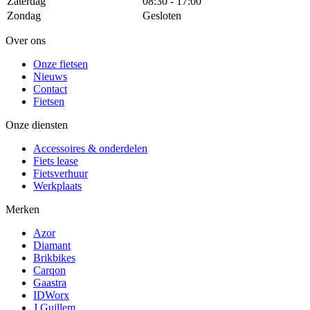
Zaterdag
08:30 - 17:00
Zondag
Gesloten
Over ons
Onze fietsen
Nieuws
Contact
Fietsen
Onze diensten
Accessoires & onderdelen
Fiets lease
Fietsverhuur
Werkplaats
Merken
Azor
Diamant
Brikbikes
Carqon
Gaastra
IDWorx
J Guillem