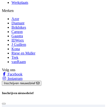
Werkplaats
Merken
Azor
Diamant
Brikbikes
Carqon
Gaastra
IDWorx
J Guillem
Kona
Riese en Muller
Trek
vanRaam
Volg ons
Facebook
Instagram
Inschrijven nieuwsbrief
Inschrijven nieuwsbrief