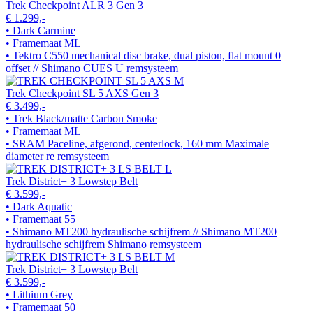
Trek Checkpoint ALR 3 Gen 3
€ 1.299,-
• Dark Carmine
• Framemaat ML
• Tektro C550 mechanical disc brake, dual piston, flat mount 0
offset // Shimano CUES U remsysteem
Trek Checkpoint SL 5 AXS Gen 3
€ 3.499,-
• Trek Black/matte Carbon Smoke
• Framemaat ML
• SRAM Paceline, afgerond, centerlock, 160 mm Maximale
diameter re remsysteem
Trek District+ 3 Lowstep Belt
€ 3.599,-
• Dark Aquatic
• Framemaat 55
• Shimano MT200 hydraulische schijfrem // Shimano MT200
hydraulische schijfrem Shimano remsysteem
Trek District+ 3 Lowstep Belt
€ 3.599,-
• Lithium Grey
• Framemaat 50