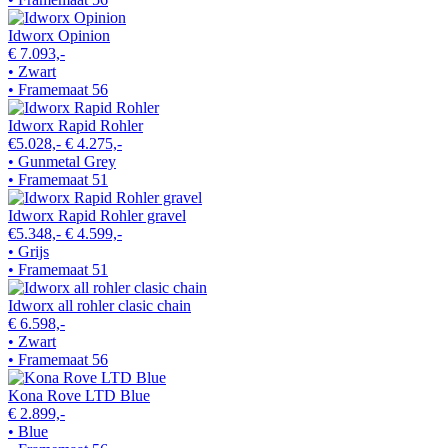
Idworx Opinion
€ 7.093,-
• Zwart
• Framemaat 56
Idworx Rapid Rohler
€5.028,-
€ 4.275,-
• Gunmetal Grey
• Framemaat 51
Idworx Rapid Rohler gravel
€5.348,-
€ 4.599,-
• Grijs
• Framemaat 51
Idworx all rohler clasic chain
€ 6.598,-
• Zwart
• Framemaat 56
Kona Rove LTD Blue
€ 2.899,-
• Blue