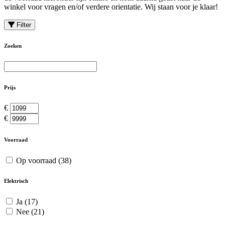
winkel voor vragen en/of verdere orientatie. Wij staan voor je klaar!
Filter
Zoeken
Prijs
€
€
Voorraad
Op voorraad
(38)
Elektrisch
Ja
(17)
Nee
(21)