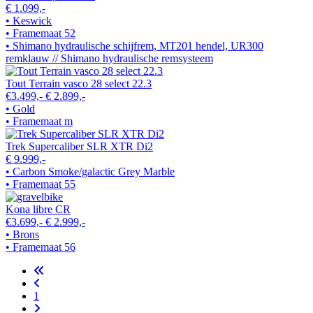
€ 1.099,-
• Keswick
• Framemaat 52
• Shimano hydraulische schijfrem, MT201 hendel, UR300
remklauw // Shimano hydraulische remsysteem
Tout Terrain vasco 28 select 22.3
€3.499,-
€ 2.899,-
• Gold
• Framemaat m
Trek Supercaliber SLR XTR Di2
€ 9.999,-
• Carbon Smoke/galactic Grey Marble
• Framemaat 55
Kona libre CR
€3.699,-
€ 2.999,-
• Brons
• Framemaat 56
1