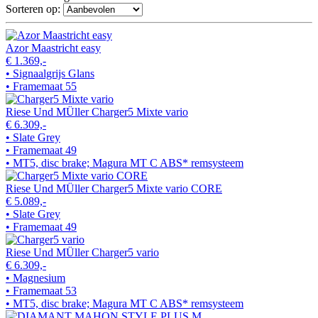
Sorteren op:
Azor Maastricht easy
€ 1.369,-
• Signaalgrijs Glans
• Framemaat 55
Riese Und MÜller Charger5 Mixte vario
€ 6.309,-
• Slate Grey
• Framemaat 49
• MT5, disc brake; Magura MT C ABS* remsysteem
Riese Und MÜller Charger5 Mixte vario CORE
€ 5.089,-
• Slate Grey
• Framemaat 49
Riese Und MÜller Charger5 vario
€ 6.309,-
• Magnesium
• Framemaat 53
• MT5, disc brake; Magura MT C ABS* remsysteem