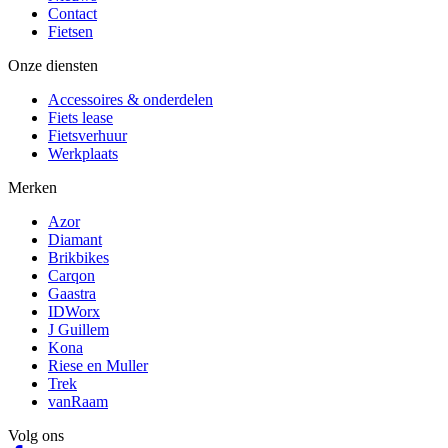
Contact
Fietsen
Onze diensten
Accessoires & onderdelen
Fiets lease
Fietsverhuur
Werkplaats
Merken
Azor
Diamant
Brikbikes
Carqon
Gaastra
IDWorx
J Guillem
Kona
Riese en Muller
Trek
vanRaam
Volg ons