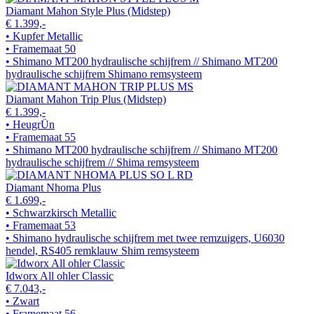
Diamant Mahon Style Plus (Midstep)
€ 1.399,-
• Kupfer Metallic
• Framemaat 50
• Shimano MT200 hydraulische schijfrem // Shimano MT200
hydraulische schijfrem Shimano remsysteem
Diamant Mahon Trip Plus (Midstep)
€ 1.399,-
• HeugrÜn
• Framemaat 55
• Shimano MT200 hydraulische schijfrem // Shimano MT200
hydraulische schijfrem // Shima remsysteem
Diamant Nhoma Plus
€ 1.699,-
• Schwarzkirsch Metallic
• Framemaat 53
• Shimano hydraulische schijfrem met twee remzuigers, U6030
hendel, RS405 remklauw Shim remsysteem
Idworx All ohler Classic
€ 7.043,-
• Zwart
• Framemaat 56