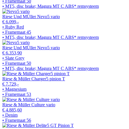
• Framemaat 50
• MT5, disc brake; Magura MT C ABS* remsysteem
Riese Und MÜller Nevo5 vario
€ 6.099,-
• Ruby Red
• Framemaat 45
• MT5, disc brake; Magura MT C ABS* remsysteem
Riese Und MÜller Nevo5 vario
€ 6.353,90
• Slate Grey
• Framemaat 50
• MT5, disc brake; Magura MT C ABS* remsysteem
Riese & Müller Charger5 pinion T
€ 7.729,-
• Magnesium
• Framemaat 53
Riese & Müller Culture vario
€ 4.885,60
• Denim
• Framemaat 56