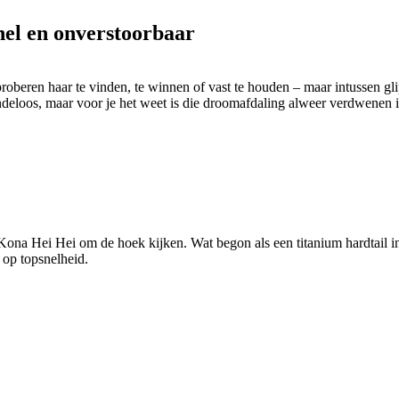
nel en onverstoorbaar
oberen haar te vinden, te winnen of vast te houden – maar intussen glipt
indeloos, maar voor je het weet is die droomafdaling alweer verdwenen in h
de Kona Hei Hei om de hoek kijken. Wat begon als een titanium hardtail i
 op topsnelheid.