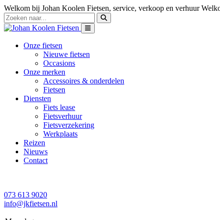
Welkom bij Johan Koolen Fietsen, service, verkoop en verhuur
Welko
Onze fietsen
Nieuwe fietsen
Occasions
Onze merken
Accessoires & onderdelen
Fietsen
Diensten
Fiets lease
Fietsverhuur
Fietsverzekering
Werkplaats
Reizen
Nieuws
Contact
073 613 9020
info@jkfietsen.nl