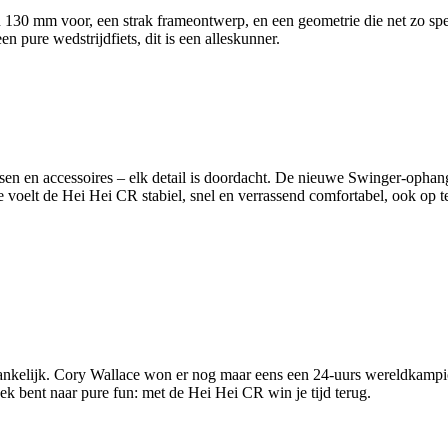
n 130 mm voor, een strak frameontwerp, en een geometrie die net zo spe
een pure wedstrijdfiets, dit is een alleskunner.
sen en accessoires – elk detail is doordacht. De nieuwe Swinger-ophang
oelt de Hei Hei CR stabiel, snel en verrassend comfortabel, ook op te
egankelijk. Cory Wallace won er nog maar eens een 24-uurs wereldkamp
oek bent naar pure fun: met de Hei Hei CR win je tijd terug.