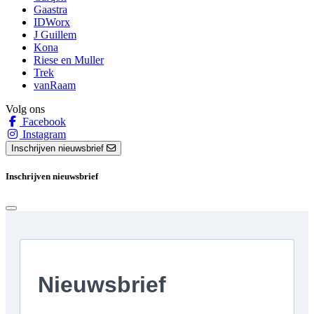
Gaastra
IDWorx
J Guillem
Kona
Riese en Muller
Trek
vanRaam
Volg ons
Facebook
Instagram
Inschrijven nieuwsbrief
Inschrijven nieuwsbrief