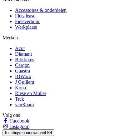
Accessoires & onderdelen
Fiets lease
Fietsverhuur
Werkplaats
Merken
Azor
Diamant
Brikbikes
Carqon
Gaastra
IDWorx
J Guillem
Kona
Riese en Muller
Trek
vanRaam
Volg ons
Facebook
Instagram
Inschrijven nieuwsbrief