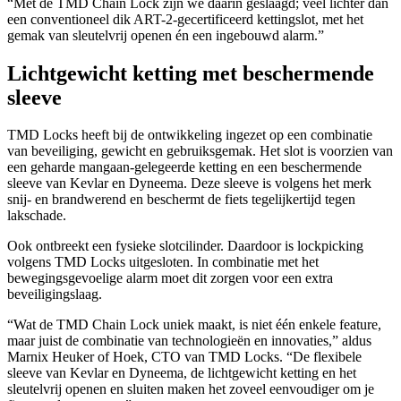
“Met de TMD Chain Lock zijn we daarin geslaagd; veel lichter dan
een conventioneel dik ART-2-gecertificeerd kettingslot, met het
gemak van sleutelvrij openen én een ingebouwd alarm.”
Lichtgewicht ketting met beschermende
sleeve
TMD Locks heeft bij de ontwikkeling ingezet op een combinatie
van beveiliging, gewicht en gebruiksgemak. Het slot is voorzien van
een geharde mangaan-gelegeerde ketting en een beschermende
sleeve van Kevlar en Dyneema. Deze sleeve is volgens het merk
snij- en brandwerend en beschermt de fiets tegelijkertijd tegen
lakschade.
Ook ontbreekt een fysieke slotcilinder. Daardoor is lockpicking
volgens TMD Locks uitgesloten. In combinatie met het
bewegingsgevoelige alarm moet dit zorgen voor een extra
beveiligingslaag.
“Wat de TMD Chain Lock uniek maakt, is niet één enkele feature,
maar juist de combinatie van technologieën en innovaties,” aldus
Marnix Heuker of Hoek, CTO van TMD Locks. “De flexibele
sleeve van Kevlar en Dyneema, de lichtgewicht ketting en het
sleutelvrij openen en sluiten maken het zoveel eenvoudiger om je