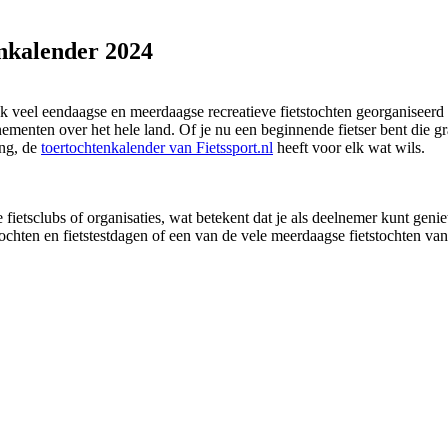
nkalender 2024
ijk veel eendaagse en meerdaagse recreatieve fietstochten georganiseer
ementen over het hele land. Of je nu een beginnende fietser bent die gr
ing, de
toertochtenkalender van Fietssport.nl
heeft voor elk wat wils.
fietsclubs of organisaties, wat betekent dat je als deelnemer kunt gen
tstochten en fietstestdagen of een van de vele meerdaagse fietstochten v