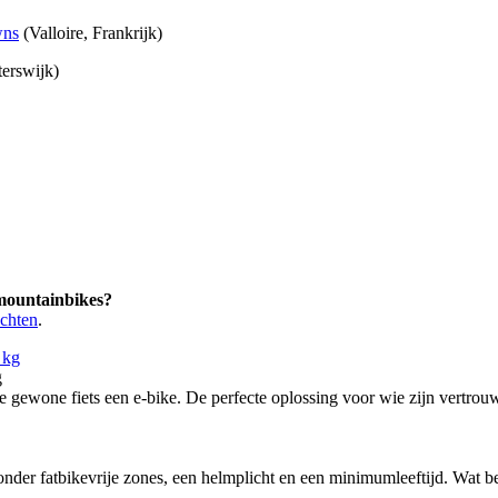
wns
(Valloire, Frankrijk)
erswijk)
 mountainbikes?
ochten
.
g
ewone fiets een e-bike. De perfecte oplossing voor wie zijn vertrouw
nder fatbikevrije zones, een helmplicht en een minimumleeftijd. Wat bete