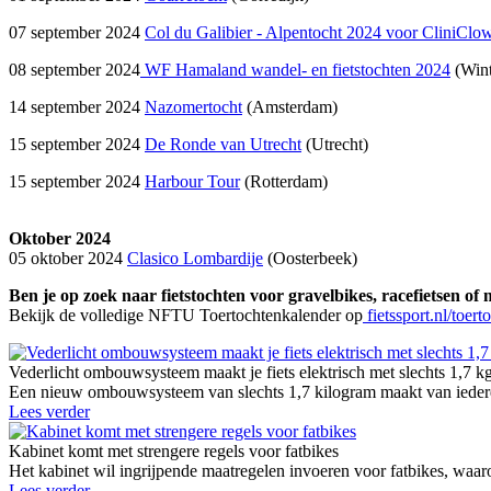
07 september 2024
Col du Galibier - Alpentocht 2024 voor CliniClo
08 september 2024
WF Hamaland wandel- en fietstochten 2024
(Wint
14 september 2024
Nazomertocht
(Amsterdam)
15 september 2024
De Ronde van Utrecht
(Utrecht)
15 september 2024
Harbour Tour
(Rotterdam)
Oktober 2024
05 oktober 2024
Clasico Lombardije
(Oosterbeek)
Ben je op zoek naar fietstochten voor gravelbikes, racefietsen of
Bekijk de volledige NFTU Toertochtenkalender op
fietssport.nl/toert
Vederlicht ombouwsysteem maakt je fiets elektrisch met slechts 1,7 k
Een nieuw ombouwsysteem van slechts 1,7 kilogram maakt van iedere g
Lees verder
Kabinet komt met strengere regels voor fatbikes
Het kabinet wil ingrijpende maatregelen invoeren voor fatbikes, waaro
Lees verder