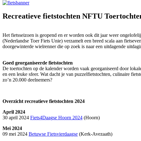
Recreatieve fietstochten
NFTU Toertochte
Het fietsseizoen is geopend en er worden ook dit jaar weer ongelofel
(Nederlandse Toer Fiets Unie) verzamelt een breed scala aan fietseven
doorgewinterde wielrenner die op zoek is naar een uitdagende uitdag
Goed georganiseerde fietstochten
De toertochten op de kalender worden vaak georganiseerd door lokale 
en een leuke sfeer. Wat dacht je van puzzelfietstochten, culinaire fie
zo’n 20.000 deelnemers?
Overzicht recreatieve fietstochten 2024
April 2024
30 april 2024
Fiets4Daagse Hoorn 2024
(Hoorn)
Mei 2024
09 mei 2024
Betuwse Fietsvierdaagse
(Kerk-Avezaath)