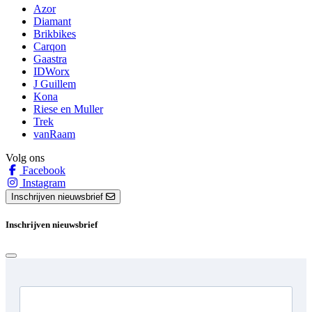
Azor
Diamant
Brikbikes
Carqon
Gaastra
IDWorx
J Guillem
Kona
Riese en Muller
Trek
vanRaam
Volg ons
Facebook
Instagram
Inschrijven nieuwsbrief
Inschrijven nieuwsbrief