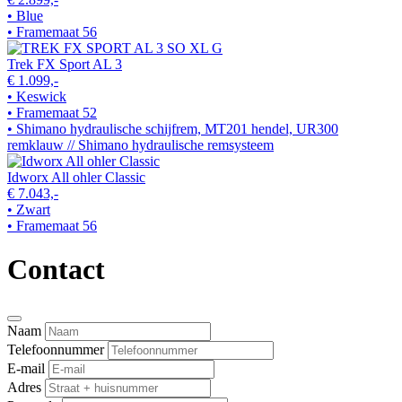
• Blue
• Framemaat 56
Trek FX Sport AL 3
€ 1.099,-
• Keswick
• Framemaat 52
• Shimano hydraulische schijfrem, MT201 hendel, UR300
remklauw // Shimano hydraulische remsysteem
Idworx All ohler Classic
€ 7.043,-
• Zwart
• Framemaat 56
Contact
Naam
Telefoonnummer
E-mail
Adres