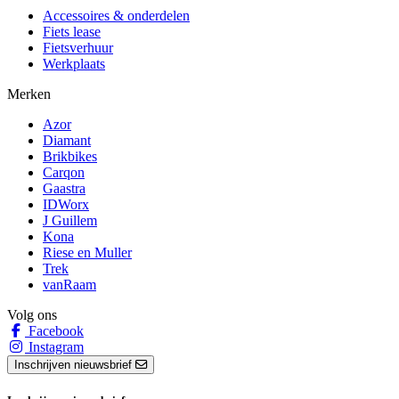
Accessoires & onderdelen
Fiets lease
Fietsverhuur
Werkplaats
Merken
Azor
Diamant
Brikbikes
Carqon
Gaastra
IDWorx
J Guillem
Kona
Riese en Muller
Trek
vanRaam
Volg ons
Facebook
Instagram
Inschrijven nieuwsbrief