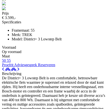
Prijs
€ 3.599,-
Specificaties
Framemaat: 55
Merk: TREK
Model: District+ 3 Lowstep Belt
Voorraad
Op voorraad
Maat
50
55
Proefrit
Adviesgesprek
Reserveren
Beschrijving
De District+ 3 Lowstep Belt is een comfortabele, betrouwbare
elektrische fiets waarmee je supersnel en relaxed door de stad kunt
rijden. Hij heeft een onderhoudsarme interne versnellingsnaaf, een
Bosch-motor en controller en een frame waarbij de accu in de
onderbuis is geïntegreerd. Daarnaast heb je keuze uit diverse accu’s
van 400 tot 800 Wh. Daarnaast is hij uitgerust met comfortabele
vering en nuttige accessoires zoals spatborden, geïntegreerde
verlichting, bagagedrager én een onderhoudsarme riemaandrijving.