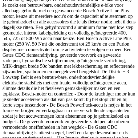
Je zoekt een betrouwbare, onderhoudsvriendelijke e-bike voor
alledaags gebruik, met een geavanceerde Bosch Active Line Plus
motor, keuze uit meerdere accu’s om de capaciteit af te stemmen op
je gebruiksdoel en alle accessoires die je als fietser nodig hebt tijdens
dagelijkse ritten. Een gehydrovormd aluminium frame met low-step
geometrie, interne kabelgeleiding en volledig geïntegreerde 400,
545, 725 of 800 Wh accu naar keuze. Een Bosch Active Line Plus
motor (250 W, 50 Nm) die ondersteunt tot 25 km/u en een Purion
display met connectiviteit om je activiteiten te volgen en meer. Een
Gates CDC riemaandrijving, geveerde voorvork en geveerde
zadelpen, hydraulische schijfremmen, geïntegreerde verlichting,
MIK-drager, brede 50c banden met lekbescherming en reflecterende
zijwanden, spatborden en meegeleverd beugelslot. De District+ 3
Lowstep Belt is een betrouwbare, onderhoudsvriendelijke
elektrische stadsfiets met een fraaie, volledig geïntegreerde accu,
slimme details die het fietsleven gemakkelijker maken en een
topklasse Bosch-motor en controller. - Door de krachtiger motor kun
je sneller accelereren als dat van pas komt: bij het stoplicht en bij
korte stops tussendoor - De Bosch PowerPack-accu is netjes in het
frame verborgen en verkrijgbaar in drie verschillende capaciteiten
zodat je het accuvermogen kunt afstemmen op je gebruiksdoel en
budget - De geveerde voorvork en geveerde zadelpen absorberen
vermoeiende oneffenheden in het wegdek - De Gates CDC
riemaandrijving is uiterst soepel, heeft een lange levensduur en is