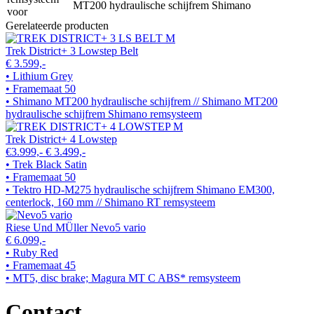
MT200 hydraulische schijfrem Shimano
voor
Gerelateerde producten
Trek District+ 3 Lowstep Belt
€ 3.599,-
• Lithium Grey
• Framemaat 50
• Shimano MT200 hydraulische schijfrem // Shimano MT200
hydraulische schijfrem Shimano remsysteem
Trek District+ 4 Lowstep
€3.999,-
€ 3.499,-
• Trek Black Satin
• Framemaat 50
• Tektro HD-M275 hydraulische schijfrem Shimano EM300,
centerlock, 160 mm // Shimano RT remsysteem
Riese Und MÜller Nevo5 vario
€ 6.099,-
• Ruby Red
• Framemaat 45
• MT5, disc brake; Magura MT C ABS* remsysteem
Contact