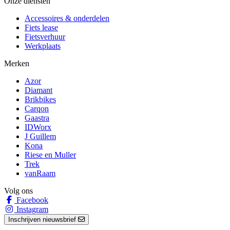
Onze diensten
Accessoires & onderdelen
Fiets lease
Fietsverhuur
Werkplaats
Merken
Azor
Diamant
Brikbikes
Carqon
Gaastra
IDWorx
J Guillem
Kona
Riese en Muller
Trek
vanRaam
Volg ons
Facebook
Instagram
Inschrijven nieuwsbrief