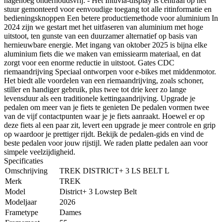
nagenoeg onderhoudsvrij. - Het Intuvia-display is centraal op het
stuur gemonteerd voor eenvoudige toegang tot alle ritinformatie en
bedieningsknoppen Een betere productiemethode voor aluminium In
2024 zijn we gestart met het uitfaseren van aluminium met hoge
uitstoot, ten gunste van een duurzamer alternatief op basis van
hernieuwbare energie. Met ingang van oktober 2025 is bijna elke
aluminium fiets die we maken van emissiearm materiaal, en dat
zorgt voor een enorme reductie in uitstoot. Gates CDC
riemaandrijving Speciaal ontworpen voor e-bikes met middenmotor.
Het biedt alle voordelen van een riemaandrijving, zoals schoner,
stiller en handiger gebruik, plus twee tot drie keer zo lange
levensduur als een traditionele kettingaandrijving. Upgrade je
pedalen om meer van je fiets te genieten De pedalen vormen twee
van de vijf contactpunten waar je je fiets aanraakt. Hoewel er op
deze fiets al een paar zit, levert een upgrade je meer controle en grip
op waardoor je prettiger rijdt. Bekijk de pedalen-gids en vind de
beste pedalen voor jouw rijstijl. We raden platte pedalen aan voor
simpele veelzijdigheid.
Specificaties
Omschrijving
TREK DISTRICT+ 3 LS BELT L
Merk
TREK
Model
District+ 3 Lowstep Belt
Modeljaar
2026
Frametype
Dames