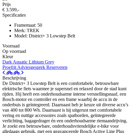
Prijs
€ 3.599,-
Specificaties
Framemaat: 50
Merk: TREK
Model: District+ 3 Lowstep Belt
Voorraad
Op voorraad
Kleur
Dark Aquatic
Lithium Grey
Proefrit
Adviesgesprek
Reserveren
Beschrijving
De District+ 3 Lowstep Belt is een comfortabele, betrouwbare
elektrische fiets waarmee je supersnel en relaxed door de stad kunt
rijden. Hij heeft een onderhoudsarme interne versnellingsnaaf, een
Bosch-motor en controller en een frame waarbij de accu in de
onderbuis is geïntegreerd. Daarnaast heb je keuze uit diverse accu’s
van 400 tot 800 Wh. Daarnaast is hij uitgerust met comfortabele
vering en nuttige accessoires zoals spatborden, geïntegreerde
verlichting, bagagedrager én een onderhoudsarme riemaandrijving.
Je zoekt een betrouwbare, onderhoudsvriendelijke e-bike voor
alledaags gebruik, met een geavanceerde Bosch Active Line Plus