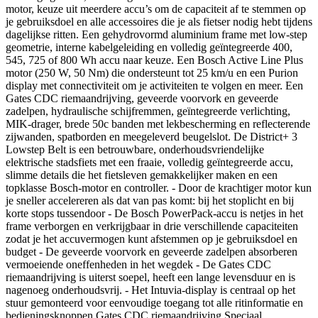
motor, keuze uit meerdere accu’s om de capaciteit af te stemmen op
je gebruiksdoel en alle accessoires die je als fietser nodig hebt tijdens
dagelijkse ritten. Een gehydrovormd aluminium frame met low-step
geometrie, interne kabelgeleiding en volledig geïntegreerde 400,
545, 725 of 800 Wh accu naar keuze. Een Bosch Active Line Plus
motor (250 W, 50 Nm) die ondersteunt tot 25 km/u en een Purion
display met connectiviteit om je activiteiten te volgen en meer. Een
Gates CDC riemaandrijving, geveerde voorvork en geveerde
zadelpen, hydraulische schijfremmen, geïntegreerde verlichting,
MIK-drager, brede 50c banden met lekbescherming en reflecterende
zijwanden, spatborden en meegeleverd beugelslot. De District+ 3
Lowstep Belt is een betrouwbare, onderhoudsvriendelijke
elektrische stadsfiets met een fraaie, volledig geïntegreerde accu,
slimme details die het fietsleven gemakkelijker maken en een
topklasse Bosch-motor en controller. - Door de krachtiger motor kun
je sneller accelereren als dat van pas komt: bij het stoplicht en bij
korte stops tussendoor - De Bosch PowerPack-accu is netjes in het
frame verborgen en verkrijgbaar in drie verschillende capaciteiten
zodat je het accuvermogen kunt afstemmen op je gebruiksdoel en
budget - De geveerde voorvork en geveerde zadelpen absorberen
vermoeiende oneffenheden in het wegdek - De Gates CDC
riemaandrijving is uiterst soepel, heeft een lange levensduur en is
nagenoeg onderhoudsvrij. - Het Intuvia-display is centraal op het
stuur gemonteerd voor eenvoudige toegang tot alle ritinformatie en
bedieningsknoppen Gates CDC riemaandrijving Speciaal