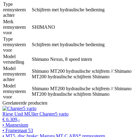
Type
remsysteem
Schijfrem met hydraulische bediening
achter
Merk
remsysteem
SHIMANO
voor
Type
remsysteem
Schijfrem met hydraulische bediening
voor
Model
Shimano Nexus, 8 speed intern
versnelling
Model
Shimano MT200 hydraulische schijfrem // Shimano
remsysteem
MT200 hydraulische schijfrem Shimano
achter
Model
Shimano MT200 hydraulische schijfrem // Shimano
remsysteem
MT200 hydraulische schijfrem Shimano
voor
Gerelateerde producten
Riese Und MÜller Charger5 vario
€ 6.309,-
• Magnesium
• Framemaat 53
• MT5, disc brake; Magura MT C ABS* remsysteem