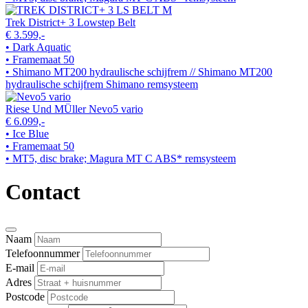
Trek District+ 3 Lowstep Belt
€ 3.599,-
• Dark Aquatic
• Framemaat 50
• Shimano MT200 hydraulische schijfrem // Shimano MT200
hydraulische schijfrem Shimano remsysteem
Riese Und MÜller Nevo5 vario
€ 6.099,-
• Ice Blue
• Framemaat 50
• MT5, disc brake; Magura MT C ABS* remsysteem
Contact
Naam
Telefoonnummer
E-mail
Adres
Postcode