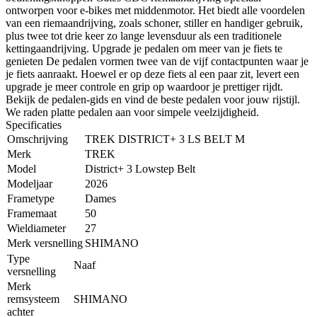
ontworpen voor e-bikes met middenmotor. Het biedt alle voordelen
van een riemaandrijving, zoals schoner, stiller en handiger gebruik,
plus twee tot drie keer zo lange levensduur als een traditionele
kettingaandrijving. Upgrade je pedalen om meer van je fiets te
genieten De pedalen vormen twee van de vijf contactpunten waar je
je fiets aanraakt. Hoewel er op deze fiets al een paar zit, levert een
upgrade je meer controle en grip op waardoor je prettiger rijdt.
Bekijk de pedalen-gids en vind de beste pedalen voor jouw rijstijl.
We raden platte pedalen aan voor simpele veelzijdigheid.
Specificaties
Omschrijving
TREK DISTRICT+ 3 LS BELT M
Merk
TREK
Model
District+ 3 Lowstep Belt
Modeljaar
2026
Frametype
Dames
Framemaat
50
Wieldiameter
27
Merk versnelling
SHIMANO
Type
Naaf
versnelling
Merk
remsysteem
SHIMANO
achter