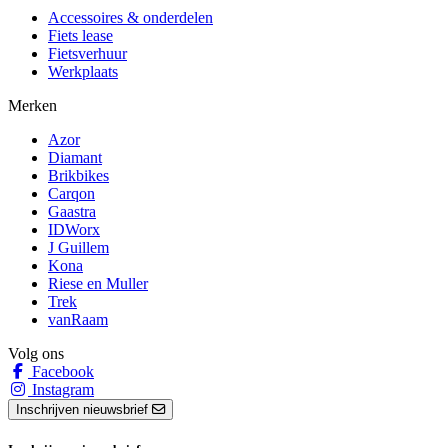
Accessoires & onderdelen
Fiets lease
Fietsverhuur
Werkplaats
Merken
Azor
Diamant
Brikbikes
Carqon
Gaastra
IDWorx
J Guillem
Kona
Riese en Muller
Trek
vanRaam
Volg ons
Facebook
Instagram
Inschrijven nieuwsbrief