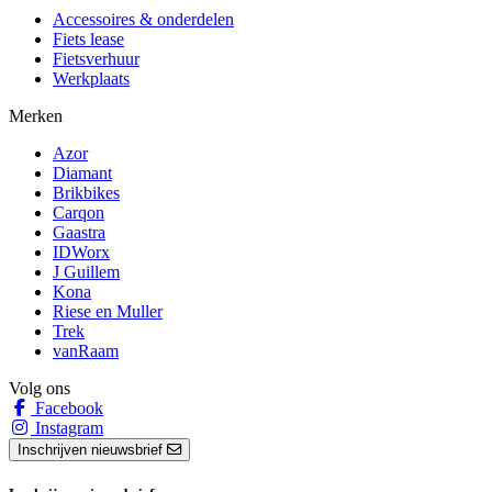
Accessoires & onderdelen
Fiets lease
Fietsverhuur
Werkplaats
Merken
Azor
Diamant
Brikbikes
Carqon
Gaastra
IDWorx
J Guillem
Kona
Riese en Muller
Trek
vanRaam
Volg ons
Facebook
Instagram
Inschrijven nieuwsbrief