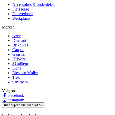
Accessoires & onderdelen
Fiets lease
Fietsverhuur
Werkplaats
Merken
Azor
Diamant
Brikbikes
Carqon
Gaastra
IDWorx
J Guillem
Kona
Riese en Muller
Trek
vanRaam
Volg ons
Facebook
Instagram
Inschrijven nieuwsbrief