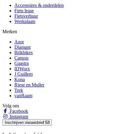
Accessoires & onderdelen
Fiets lease
Fietsverhuur
Werkplaats
Merken
Azor
Diamant
Brikbikes
Carqon
Gaastra
IDWorx
J Guillem
Kona
Riese en Muller
Trek
vanRaam
Volg ons
Facebook
Instagram
Inschrijven nieuwsbrief