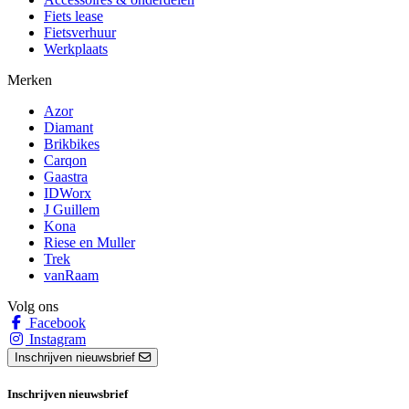
Fiets lease
Fietsverhuur
Werkplaats
Merken
Azor
Diamant
Brikbikes
Carqon
Gaastra
IDWorx
J Guillem
Kona
Riese en Muller
Trek
vanRaam
Volg ons
Facebook
Instagram
Inschrijven nieuwsbrief
Inschrijven nieuwsbrief