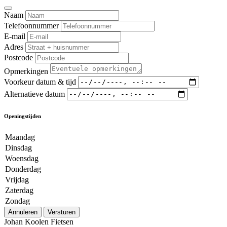
Naam
Telefoonnummer
E-mail
Adres
Postcode
Opmerkingen
Voorkeur datum & tijd
Alternatieve datum
Openingstijden
Maandag
Dinsdag
Woensdag
Donderdag
Vrijdag
Zaterdag
Zondag
Annuleren
Versturen
Johan Koolen Fietsen