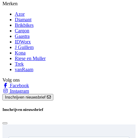
Merken
Azor
Diamant
Brikbikes
Carqon
Gaastra
IDWorx
J Guillem
Kona
Riese en Muller
Trek
vanRaam
Volg ons
Facebook
Instagram
Inschrijven nieuwsbrief
Inschrijven nieuwsbrief