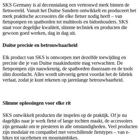
SKS Germany is al decennialang een vertrouwd merk binnen de
fietswereld. Vanuit het Duitse Sundern ontwikkelt en produceert het
merk praktische accessoires die elke fietser nodig heeft – van
fietspompen en spatborden tot multitools en bidonhouders. SKS
staat voor degelijke kwaliteit, slimme techniek en producten die
gewoon goed werken, dag in dag uit.
Duitse precisie en betrouwbaarheid
Elk product van SKS is ontworpen met dezelfde toewijding en
precisie die je van Duitse maakindustrie mag verwachten. De
fietspompen zijn nauwkeurig, de spatborden duurzaam en de tools
slim doordacht. Alles wordt uitvoerig getest voordat het de fabriek
verlaat, zodat je kunt rekenen op jarenlange betrouwbaarheid.
Slimme oplossingen voor elke rit
SKS ontwikkelt producten die inspelen op de praktijk. Of je nu
dagelijks naar je werk fietst of lange tochten maakt, de accessoires
zijn gemaakt om te presteren in alle omstandigheden. Veel producten
zijn modulair en compatibel met verschillende fietstypes – van e-
bikes tot racefietsen en mountainbikes.