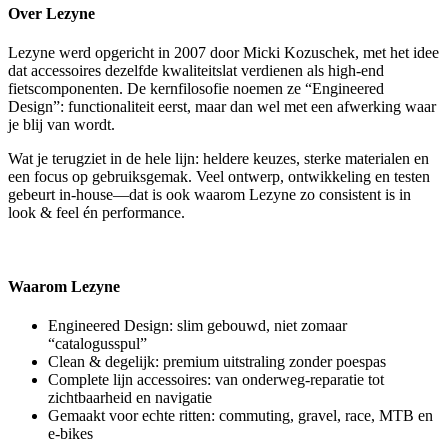
Over Lezyne
Lezyne werd opgericht in 2007 door Micki Kozuschek, met het idee
dat accessoires dezelfde kwaliteitslat verdienen als high-end
fietscomponenten. De kernfilosofie noemen ze “Engineered
Design”: functionaliteit eerst, maar dan wel met een afwerking waar
je blij van wordt.
Wat je terugziet in de hele lijn: heldere keuzes, sterke materialen en
een focus op gebruiksgemak. Veel ontwerp, ontwikkeling en testen
gebeurt in-house—dat is ook waarom Lezyne zo consistent is in
look & feel én performance.
Waarom Lezyne
Engineered Design: slim gebouwd, niet zomaar
“catalogusspul”
Clean & degelijk: premium uitstraling zonder poespas
Complete lijn accessoires: van onderweg-reparatie tot
zichtbaarheid en navigatie
Gemaakt voor echte ritten: commuting, gravel, race, MTB en
e-bikes