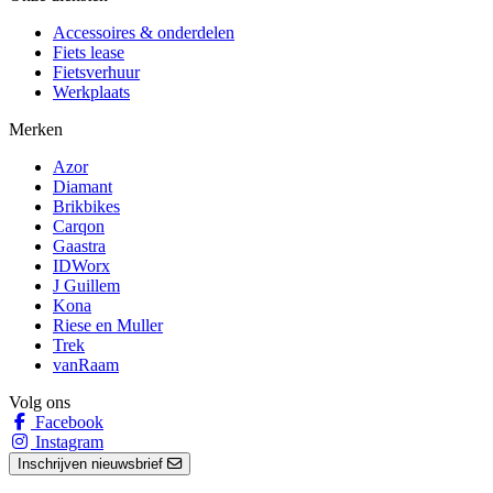
Accessoires & onderdelen
Fiets lease
Fietsverhuur
Werkplaats
Merken
Azor
Diamant
Brikbikes
Carqon
Gaastra
IDWorx
J Guillem
Kona
Riese en Muller
Trek
vanRaam
Volg ons
Facebook
Instagram
Inschrijven nieuwsbrief