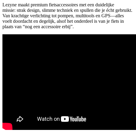
Lezyne maakt premium fietsaccessoires met een duidelijke
missie: strak design, slimme techniek en spullen die je écht gebruikt.
Van krachtige verlichting tot pompen, multitools en GPS—alles
voelt doordacht en degelijk, alsof het onderdeel is van je fiets in
plaats van “nog een accessoire erbij”.