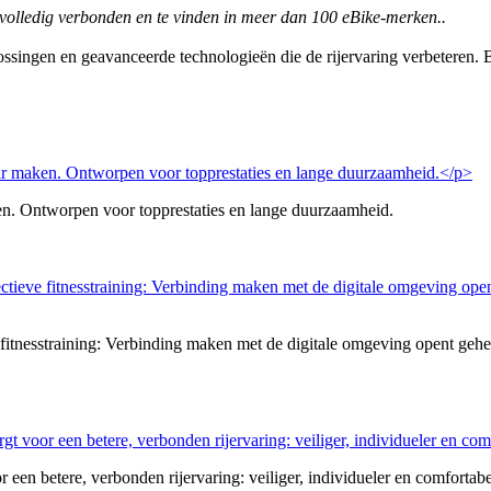
n volledig verbonden en te vinden in meer dan 100 eBike-merken..
singen en geavanceerde technologieën die de rijervaring verbeteren. 
ken. Ontworpen voor topprestaties en lange duurzaamheid.
ve fitnesstraining: Verbinding maken met de digitale omgeving opent geh
en betere, verbonden rijervaring: veiliger, individueler en comfortabe